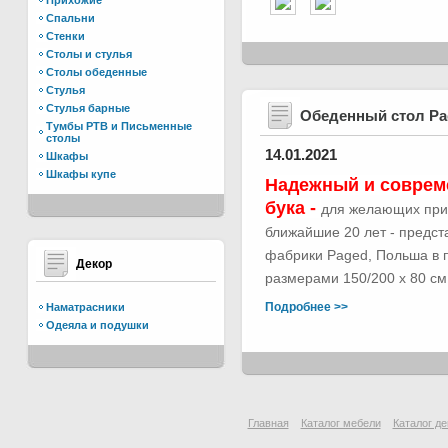
Прихожие
Спальни
Стенки
Столы и стулья
Столы обеденные
Стулья
Стулья барные
Обеденный стол Р
Тумбы РТВ и Письменные
столы
14.01.2021
Шкафы
Шкафы купе
Надежный и соврем
бука -
для желающих при
ближайшие 20 лет - предс
фабрики Paged, Польша в п
Декор
размерами 150/200 х 80 см.
Подробнее >>
Наматрасники
Одеяла и подушки
Главная
Каталог мебели
Каталог де