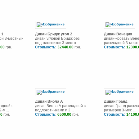
 1
Диван Бридж угол 2
Диван Венеция
ой 3-местный
диван угловой Бридж без
диван-кровать Вен
подголовников 3-местн ...
раскладной 3-местны
.00
грн.
Стоимость:
32440.00
грн.
Стоимость:
12300.
Диван Виола A
Диван Гранд
адной с
диван Виола А раскладной с
диван Гранд раскл
-м ...
подлокотниками и 2 ...
размеров 3-мес ...
00
грн.
Стоимость:
6500.00
грн.
Стоимость:
14100.