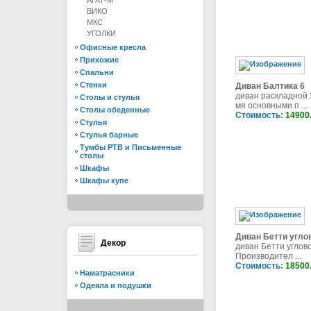
АГАТ-М
ВИКО
МКС
УГОЛКИ
Офисные кресла
Прихожие
Спальни
Стенки
Диван Балтика 6
диван раскладной 
Столы и стулья
мя основными п ...
Столы обеденные
Стоимость:
14900
Стулья
Стулья барные
Тумбы РТВ и Письменные
столы
Шкафы
Шкафы купе
Диван Бетти угло
Декор
диван Бетти углов
Производител ...
Стоимость:
18500
Наматрасники
Одеяла и подушки