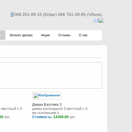
068 201-89-15 (K/star) 066 761-39-95 (V/fone)
и
Каталог декора
Акции
Отзывы
О нас
Диван Балтика 3
-местный с 3-
диван раскладной 3-местный с 3-
мя основными п ...
00
грн.
Стоимость:
14300.00
грн.