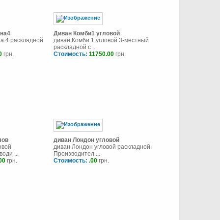
сна4
Диван Комби1 угловой
на 4 раскладной
диван Комби 1 угловой 3-местный
раскладной с ...
0
грн.
Стоимость:
11750.00
грн.
лов
диван Лондон угловой
овой
диван Лондон угловой раскладной.
оди ...
Производител ...
00
грн.
Стоимость:
.00
грн.