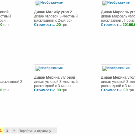
ловой
Диван Малибу угол 2
Диван Марсель уг
естный
диван угловой 3-местный
диван Марсель угл
сн ...
раскладной с 2-мя осн ...
раскладной . Произв
00
грн.
Стоимость:
.00
грн.
Стоимость:
20160.
Диван Мерина угловой
Диван Мерина угол
раскладной 2-
диван угловой 3-местный
диван угловой 3-м
.
раскладной с 3-мя осн ...
раскладной с 3-мя ос
00
грн.
Стоимость:
.00
грн.
Стоимость:
.00
грн.
1
2
>
Перейти на страницу