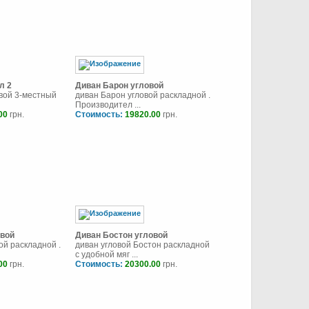
л 2
Диван Барон угловой
овой 3-местный
диван Барон угловой раскладной .
Производител ...
00
грн.
Стоимость:
19820.00
грн.
овой
Диван Бостон угловой
ой раскладной .
диван угловой Бостон раскладной
с удобной мяг ...
00
грн.
Стоимость:
20300.00
грн.