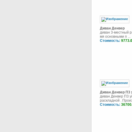
Диван Денвер
диван 3-местный р
мя основными п ...
Стоимость:
9773.
Диван Денвер П3 
диван Денвер П3 у
раскладной . Произ
Стоимость:
36700