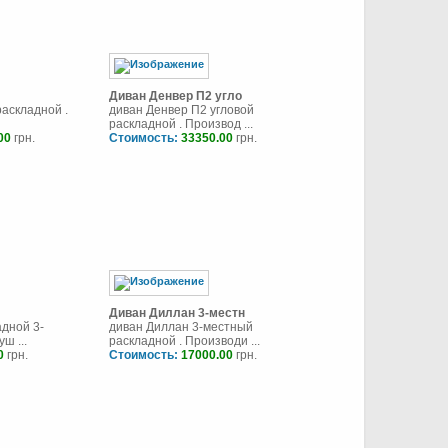
Диван Денвер П2 угло
аскладной .
диван Денвер П2 угловой
раскладной . Производ ...
00
грн.
Стоимость:
33350.00
грн.
Диван Диллан 3-местн
адной 3-
диван Диллан 3-местный
ш ...
раскладной . Производи ...
0
грн.
Стоимость:
17000.00
грн.