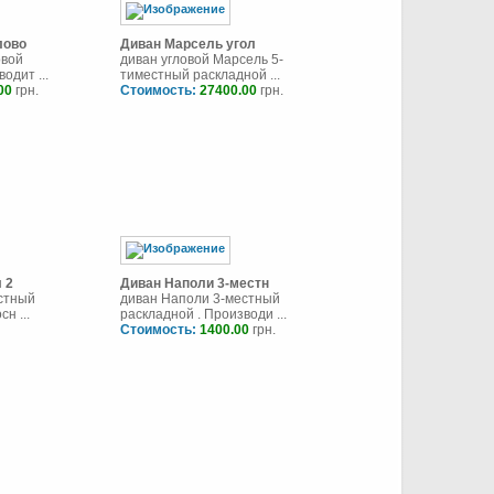
лово
Диван Марсель угол
овой
диван угловой Марсель 5-
одит ...
тиместный раскладной ...
00
грн.
Стоимость:
27400.00
грн.
 2
Диван Наполи 3-местн
естный
диван Наполи 3-местный
н ...
раскладной . Производи ...
Стоимость:
1400.00
грн.