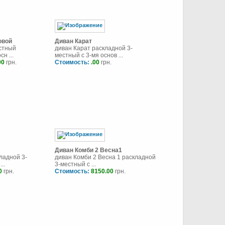
овой
Диван Карат
естный
диван Карат раскладной 3-
н ...
местный с 3-мя основ ...
00
грн.
Стоимость:
.00
грн.
Диван Комби 2 Весна1
ладной 3-
диван Комби 2 Весна 1 раскладной
..
3-местный с ...
0
грн.
Стоимость:
8150.00
грн.