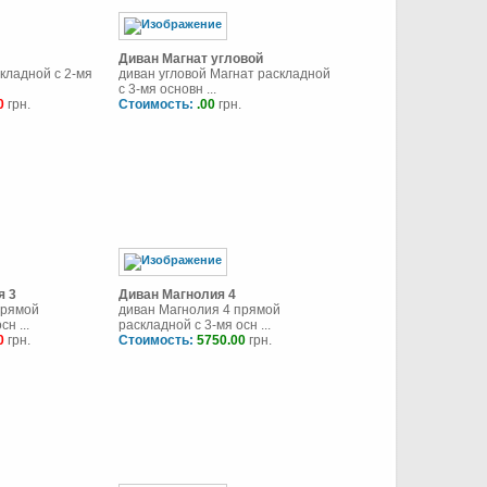
Диван Магнат угловой
кладной с 2-мя
диван угловой Магнат раскладной
с 3-мя основн ...
0
грн.
Стоимость:
.00
грн.
я 3
Диван Магнолия 4
прямой
диван Магнолия 4 прямой
н ...
раскладной с 3-мя осн ...
0
грн.
Стоимость:
5750.00
грн.