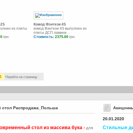
D2S
Комод Фэнтези 4S
полнен из плиты
комод Фэнтези 4S выполнен из
плиты ДСП ламини ...
00
грн.
Стоимость:
2375.00
грн.
1
Перейти на страницу
 стол Распродажа_Польша
Акицонн
20.01.2020
овременный стол из массива бука -
Стильные д
для