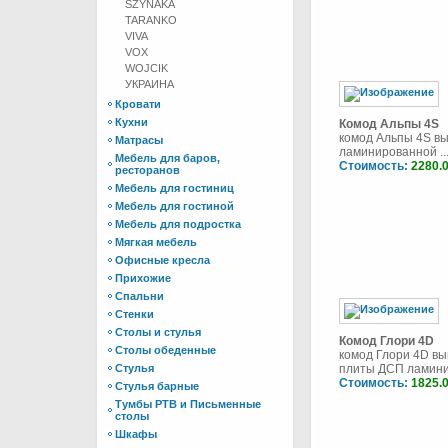
SZYNAKA
TARANKO
VIVA
VOX
WOJCIK
УКРАИНА
Кровати
Кухни
Комод Альпы 4S
комод Альпы 4S в
Матрасы
ламинированной ..
Мебель для баров,
Стоимость:
2280.
ресторанов
Мебель для гостиниц
Мебель для гостиной
Мебель для подростка
Мягкая мебель
Офисные кресла
Прихожие
Спальни
Стенки
Столы и стулья
Комод Глори 4D
Столы обеденные
комод Глори 4D вы
Стулья
плиты ДСП ламинир
Стоимость:
1825.
Стулья барные
Тумбы РТВ и Письменные
столы
Шкафы