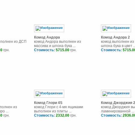
Комод Андора
Комод Андора 2
ыполнен из ДСП
комод Андора выполнен из
комод выполнен из
.
массива и шпона бука ...
шпона бука в цвет ..
00
грн.
Стоимость:
5715.00
грн.
Стоимость:
5715.0
Комод Глори 4S
Комод Джорджия 
полнен из
комод Глори с 4-мя ящиками
комод Джорджия в
о ...
выполнен из плиты ...
ламинированной ...
00
грн.
Стоимость:
2332.00
грн.
Стоимость:
2936.0