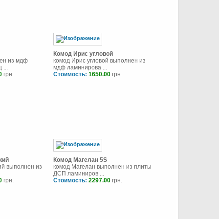
Комод Ирис угловой
ен из мдф
комод Ирис угловой выполнен из
...
мдф ламинирова ...
0
грн.
Стоимость:
1650.00
грн.
кий
Комод Магелан 5S
ий выполнен из
комод Магелан выполнен из плиты
ДСП ламиниров ...
0
грн.
Стоимость:
2297.00
грн.