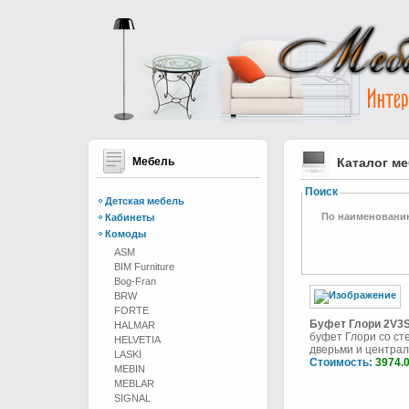
Мебель
Каталог м
Поиск
Детская мебель
По наименовани
Кабинеты
Комоды
ASM
BIM Furniture
Bog-Fran
BRW
FORTE
Буфет Глори 2V3
HALMAR
буфет Глори со с
HELVETIA
дверьми и централь
LASKI
Стоимость:
3974.
MEBIN
MEBLAR
SIGNAL