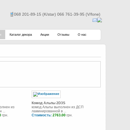
068 201-89-15 (K/star) 066 761-39-95 (V/fone)
и
Каталог декора
Акции
Отзывы
О нас
Комод Альпы 2D3S
олнен из
комод Альпы выполнен из ДСП
 ...
ламинированной в ...
0
грн.
Стоимость:
2763.00
грн.