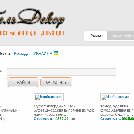
Главная
Каталог мебел
ебели
-
Комоды
-
УКРАИНА
ю
S
Буфет Джорджия 3D2V
Комод Аделина
теклянными
буфет Джорджия выполнен из мдф
комод Аделина вып
 ...
ламинированной ...
массива бука и шпон
00
грн.
Стоимость:
4220.00
грн.
Стоимость:
6925.0