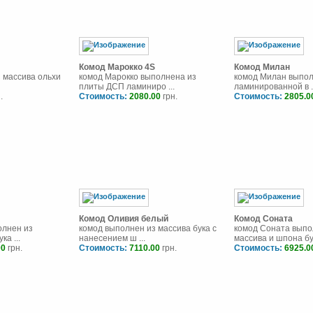
Комод Марокко 4S
Комод Милан
 массива ольхи
комод Марокко выполнена из
комод Милан выпол
плиты ДСП ламиниро ...
ламинированной в .
.
Стоимость:
2080.00
грн.
Стоимость:
2805.0
Комод Оливия белый
Комод Соната
олнен из
комод выполнен из массива бука с
комод Соната выпо
ка ...
нанесением ш ...
массива и шпона бук
00
грн.
Стоимость:
7110.00
грн.
Стоимость:
6925.0