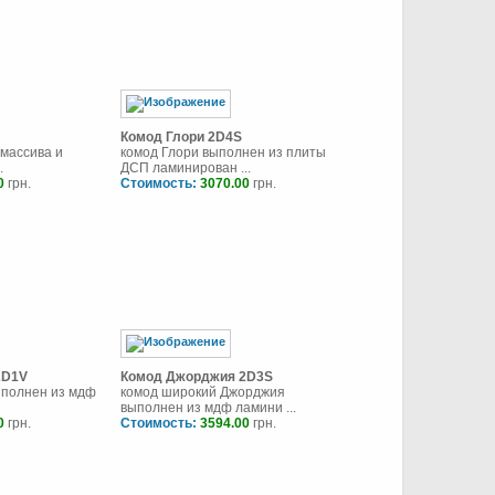
Комод Глори 2D4S
 массива и
комод Глори выполнен из плиты
.
ДСП ламинирован ...
0
грн.
Стоимость:
3070.00
грн.
2D1V
Комод Джорджия 2D3S
ыполнен из мдф
комод широкий Джорджия
выполнен из мдф ламини ...
0
грн.
Стоимость:
3594.00
грн.