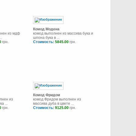
Комод Модена
нен из мдф
комод выполнен из массива бука и
..
шпона бука в ...
0
грн.
Стоимость:
5845.00
грн.
Комод Фридом
лнен из
комод Фридом выполнен из
а ...
массива дуба в цвете ...
0
грн.
Стоимость:
9125.00
грн.