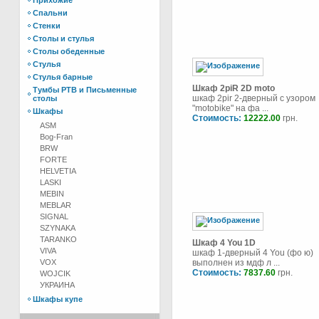
Прихожие
Спальни
Стенки
Столы и стулья
Столы обеденные
Стулья
Стулья барные
Шкаф 2piR 2D moto
Тумбы РТВ и Письменные
шкаф 2pir 2-дверный с узором
столы
"motobike" на фа ...
Шкафы
Стоимость:
12222.00
грн.
ASM
Bog-Fran
BRW
FORTE
HELVETIA
LASKI
MEBIN
MEBLAR
SIGNAL
SZYNAKA
TARANKO
Шкаф 4 You 1D
VIVA
шкаф 1-дверный 4 You (фо ю)
VOX
выполнен из мдф л ...
Стоимость:
7837.60
грн.
WOJCIK
УКРАИНА
Шкафы купе