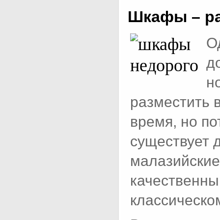
Шкафы – ра
О
д
н
разместить в
время, но п
существует 
малазийские
качественны
классическо