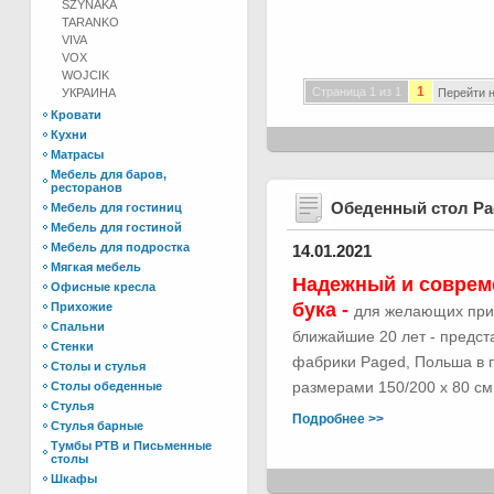
SZYNAKA
TARANKO
VIVA
VOX
WOJCIK
1
Страница 1 из 1
УКРАИНА
Перейти н
Кровати
Кухни
Матрасы
Мебель для баров,
ресторанов
Обеденный стол Р
Мебель для гостиниц
Мебель для гостиной
Мебель для подростка
14.01.2021
Мягкая мебель
Надежный и соврем
Офисные кресла
бука -
Прихожие
для желающих при
Спальни
ближайшие 20 лет - предс
Стенки
фабрики Paged, Польша в п
Столы и стулья
размерами 150/200 х 80 см.
Столы обеденные
Стулья
Подробнее >>
Стулья барные
Тумбы РТВ и Письменные
столы
Шкафы