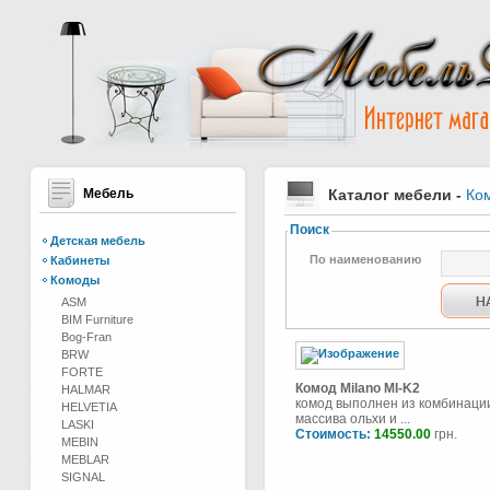
Мебель
Каталог мебели
-
Ко
Поиск
Детская мебель
По наименованию
Кабинеты
Комоды
ASM
BIM Furniture
Bog-Fran
BRW
FORTE
Комод Milano MI-K2
HALMAR
комод выполнен из комбинаци
HELVETIA
массива ольхи и ...
LASKI
Стоимость:
14550.00
грн.
MEBIN
MEBLAR
SIGNAL