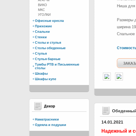
АГАТ-М
ВИКО
Ниша для 
МКС
УГОЛКИ
Размеры д
Офисные кресла
Прихожие
ширина 19
Спальни
Спальное 
Стенки
Столы и стулья
Стоимост
Столы обеденные
Стулья
Стулья барные
Тумбы РТВ и Письменные
столы
Шкафы
Шкафы купе
Декор
Обеденный
Наматрасники
14.01.2021
Одеяла и подушки
Надежный и с