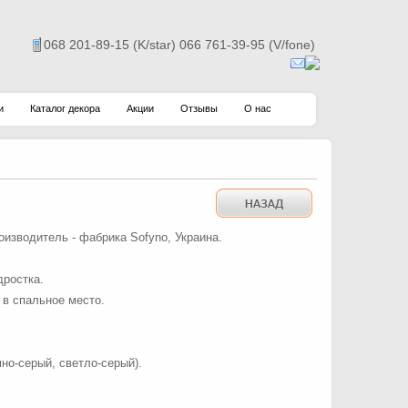
068 201-89-15 (K/star) 066 761-39-95 (V/fone)
и
Каталог декора
Акции
Отзывы
О нас
изводитель - фабрика Sofyno, Украина.
дростка.
 в спальное место.
мно-серый, светло-серый).