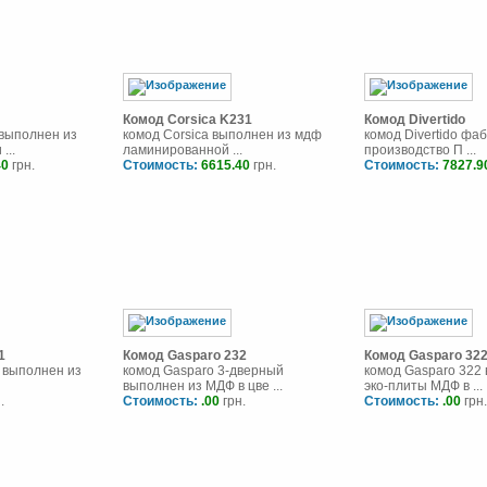
Комод Corsica K231
Комод Divertido
 выполнен из
комод Corsica выполнен из мдф
комод Divertido фаб
...
ламинированной ...
производство П ...
40
грн.
Стоимость:
6615.40
грн.
Стоимость:
7827.9
1
Комод Gasparo 232
Комод Gasparo 32
 выполнен из
комод Gasparo 3-дверный
комод Gasparo 322
выполнен из МДФ в цве ...
эко-плиты МДФ в ...
.
Стоимость:
.00
грн.
Стоимость:
.00
грн.