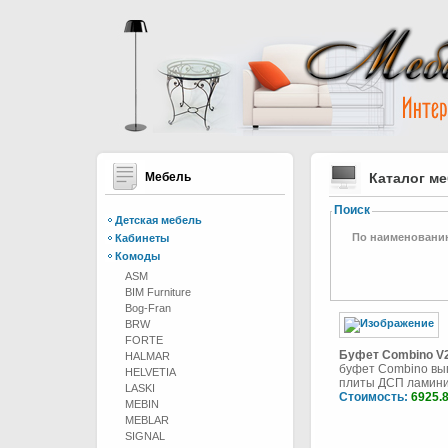
Мебель
Каталог м
Поиск
Детская мебель
По наименовани
Кабинеты
Комоды
ASM
BIM Furniture
Bog-Fran
BRW
FORTE
Буфет Combino V
HALMAR
буфет Combino вы
HELVETIA
плиты ДСП ламинир
LASKI
Стоимость:
6925.
MEBIN
MEBLAR
SIGNAL