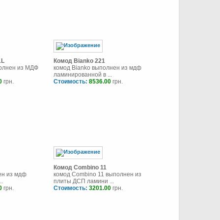
1L
Комод Bianko 221
полнен из МДФ
комод Bianko выполнен из мдф
ламинированной в ...
0
грн.
Стоимость:
8536.00
грн.
Комод Combino 11
ен из мдф
комод Combino 11 выполнен из
..
плиты ДСП ламини ...
0
грн.
Стоимость:
3201.00
грн.