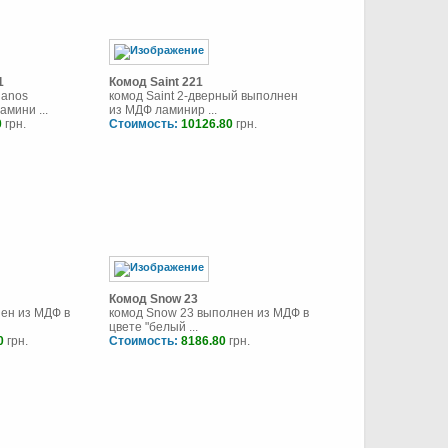
1
Комод Saint 221
danos
комод Saint 2-дверный выполнен
амини ...
из МДФ ламинир ...
0
грн.
Стоимость:
10126.80
грн.
Комод Snow 23
ен из МДФ в
комод Snow 23 выполнен из МДФ в
цвете "белый ...
0
грн.
Стоимость:
8186.80
грн.