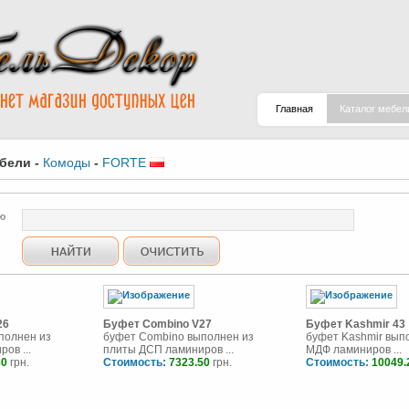
Главная
Каталог мебел
ебели
-
Комоды
-
FORTE
ю
26
Буфет Combino V27
Буфет Kashmir 43
полнен из
буфет Combino выполнен из
буфет Kashmir вып
ов ...
плиты ДСП ламиниров ...
МДФ ламиниров ...
80
грн.
Стоимость:
7323.50
грн.
Стоимость:
10049.