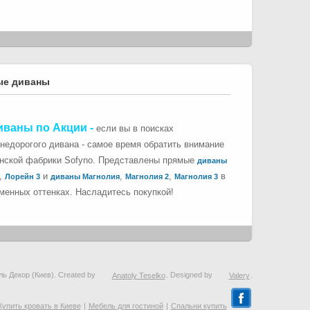
ые диваны
иваны по Акции
-
если вы в поисках
 недорогого дивана - самое время обратить внимание
инской фабрики Sofyno. Представлены прямые
диваны
,
и
,
,
в
Лорейн 3
диваны Магнолия
Магнолия 2
Магнолия 3
менных оттенках. Насладитесь покупкой!
ль Декор (Киев). Created by
Anatoly Teselko
. Designed by
Valery
.
Купить кровать в Киеве
|
Мебель для гостиной
|
Спальни купить