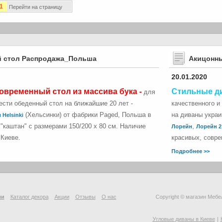
1
Перейти на страницу
 стол Распродажа_Польша
Акицонн
20.01.2020
овременный стол из массива бука -
Стильные д
для
сти обеденный стол на ближайшие 20 лет -
качественного и
(Хельсинки) от фабрики Paged, Польша в
на диваны укра
 Helsinki
"каштан" с размерами 150/200 х 80 см. Наличие
,
Лорейн
Лорейн 2
 Киеве.
красивых, совре
Подробнее >>
ли
Каталог декора
Акции
Отзывы
О нас
Copyright © магазин Мебе
Угловые диваны в Киеве
|