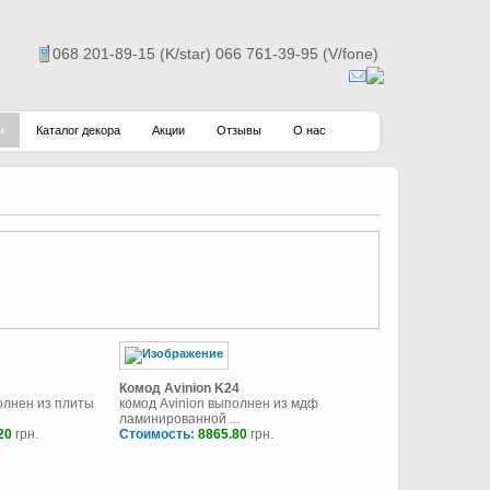
068 201-89-15 (K/star) 066 761-39-95 (V/fone)
и
Каталог декора
Акции
Отзывы
О нас
Комод Avinion K24
олнен из плиты
комод Avinion выполнен из мдф
ламинированной ...
20
грн.
Стоимость:
8865.80
грн.