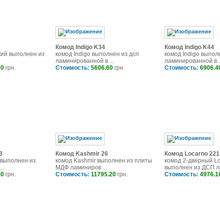
Комод Indigo K34
Комод Indigo K44
кий выполнен из
комод Indigo выполнен из дсп
комод Indigo выпол
ламинированной в ...
ламинированной в .
20
грн.
Стоимость:
5606.60
грн.
Стоимость:
6906.4
3
Комод Kashmir 26
Комод Locarno 221
 выполнен из
комод Kashmir выполнен из плиты
комод 2-дверный L
..
МДФ ламиниров ...
выполнен из ДСП ла
50
грн.
Стоимость:
11795.20
грн.
Стоимость:
4976.1