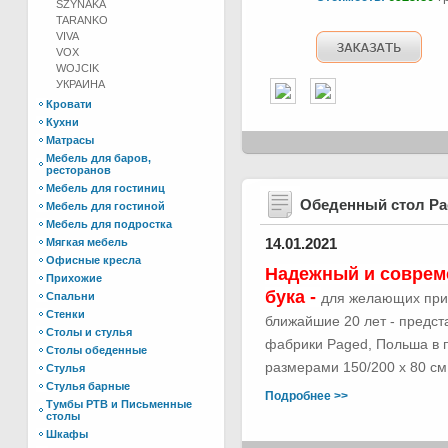
SZYNAKA
TARANKO
VIVA
VOX
WOJCIK
УКРАИНА
Кровати
Кухни
Матрасы
Мебель для баров,
ресторанов
Мебель для гостиниц
Обеденный стол Р
Мебель для гостиной
Мебель для подростка
14.01.2021
Мягкая мебель
Офисные кресла
Надежный и соврем
Прихожие
бука -
Спальни
для желающих при
Стенки
ближайшие 20 лет - предс
Столы и стулья
фабрики Paged, Польша в п
Столы обеденные
размерами 150/200 х 80 см.
Стулья
Стулья барные
Подробнее >>
Тумбы РТВ и Письменные
столы
Шкафы