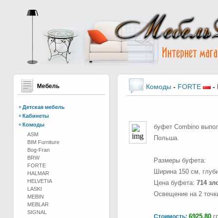
Мебель
Комоды
-
FORTE
-
Детская мебель
Кабинеты
Комоды
буфет Combino выполн
ASM
Польша.
BIM Furniture
Bog-Fran
BRW
Размеры буфета:
FORTE
Ширина 150 см, глуби
HALMAR
HELVETIA
Цена буфета:
714 зл
LASKI
Освещение на 2 точки
MEBIN
MEBLAR
SIGNAL
6925.80
гр
Стоимость: