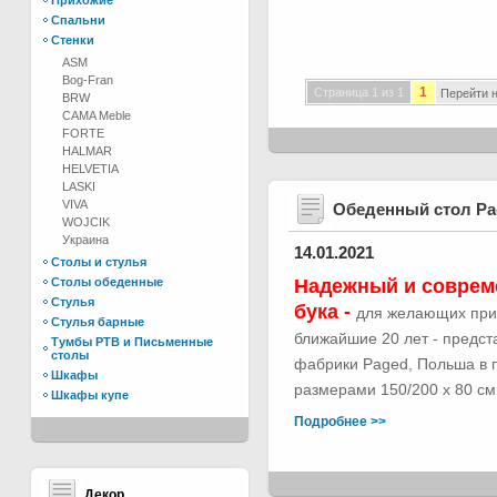
Прихожие
Спальни
Стенки
ASM
Bog-Fran
1
Страница 1 из 1
Перейти н
BRW
CAMA Meble
FORTE
HALMAR
HELVETIA
LASKI
VIVA
Обеденный стол Р
WOJCIK
Украина
14.01.2021
Столы и стулья
Столы обеденные
Надежный и соврем
Стулья
бука -
для желающих при
Стулья барные
ближайшие 20 лет - предс
Тумбы РТВ и Письменные
столы
фабрики Paged, Польша в п
Шкафы
размерами 150/200 х 80 см.
Шкафы купе
Подробнее >>
Декор