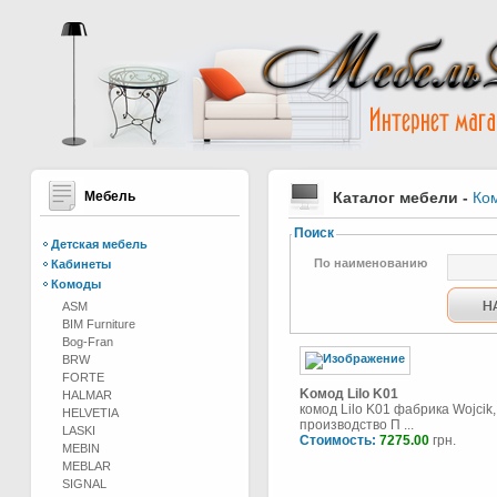
Мебель
Каталог мебели
-
Ко
Поиск
Детская мебель
По наименованию
Кабинеты
Комоды
ASM
BIM Furniture
Bog-Fran
BRW
FORTE
Kомод Lilo K01
HALMAR
комод Lilo K01 фабрика Wojcik,
HELVETIA
производство П ...
LASKI
Стоимость:
7275.00
грн.
MEBIN
MEBLAR
SIGNAL