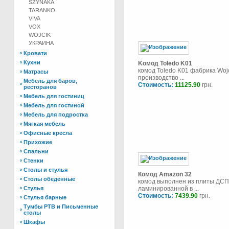
SZYNAKA
TARANKO
VIVA
VOX
WOJCIK
УКРАИНА
Кровати
Кухни
Kомод Toledo K01
комод Toledo K01 фабрика Wojc
Матрасы
производство ...
Мебель для баров,
Стоимость:
11125.90
грн.
ресторанов
Мебель для гостиниц
Мебель для гостиной
Мебель для подростка
Мягкая мебель
Офисные кресла
Прихожие
Спальни
Стенки
Столы и стулья
Комод Amazon 32
Столы обеденные
комод выполнен из плиты ДСП
Стулья
ламинированной в ...
Стоимость:
7439.90
грн.
Стулья барные
Тумбы РТВ и Письменные
столы
Шкафы