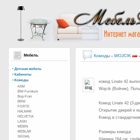
Мебель
Комоды
-
WOJCIK
Детская мебель
Кабинеты
Комоды
комод Linate 42 вып
ASM
Wojcik (Войчик), Пол
BIM Furniture
Bog-Fran
BRW
Комод Linate 42 (3-д
FORTE
Открытие дверей и я
HALMAR
HELVETIA
Комод в стандартном
LASKI
MEBIN
MEBLAR
Размеры комода:
SIGNAL
Ширина 164 см, глуби