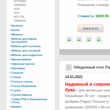
SZYNAKA
Освещение к комоду 
TARANKO
VIVA
VOX
10233.50
г
Стоимость:
WOJCIK
УКРАИНА
Кровати
Кухни
Матрасы
Мебель для баров,
ресторанов
Мебель для гостиниц
Мебель для гостиной
Мебель для подростка
Мягкая мебель
Офисные кресла
Обеденный стол Р
Прихожие
Спальни
14.01.2021
Стенки
Столы и стулья
Надежный и соврем
Столы обеденные
бука -
для желающих при
Стулья
Стулья барные
ближайшие 20 лет - предс
Тумбы РТВ и Письменные
фабрики Paged, Польша в п
столы
Шкафы
размерами 150/200 х 80 см.