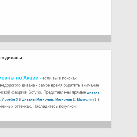
ые диваны
иваны по Акции
-
если вы в поисках
 недорогого дивана - самое время обратить внимание
инской фабрики Sofyno. Представлены прямые
диваны
,
и
,
,
в
Лорейн 3
диваны Магнолия
Магнолия 2
Магнолия 3
менных оттенках. Насладитесь покупкой!