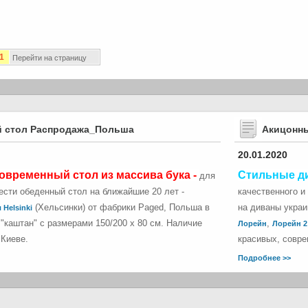
1
Перейти на страницу
 стол Распродажа_Польша
Акицонн
20.01.2020
овременный стол из массива бука -
Стильные д
для
сти обеденный стол на ближайшие 20 лет -
качественного и
(Хельсинки) от фабрики Paged, Польша в
на диваны укра
 Helsinki
"каштан" с размерами 150/200 х 80 см. Наличие
,
Лорейн
Лорейн 2
 Киеве.
красивых, совре
Подробнее >>