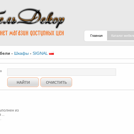
Главная
Каталог мебел
ебели
-
Шкафы
-
SIGNAL
ю
ыполнен из
...
.