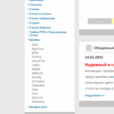
Прихожие
Спальни
Стенки
Столы и стулья
Столы обеденные
Страница 1 из 1
Стулья
Стулья барные
Тумбы РТВ и Письменные
столы
Шкафы
ASM
Обеденный
Bog-Fran
BRW
14.01.2021
FORTE
HELVETIA
Надежный и с
LASKI
MEBIN
желающих приобре
MEBLAR
представляем
стол
SIGNAL
SZYNAKA
популярном цвете 
TARANKO
стола на складе в
VIVA
VOX
Подробнее >>
WOJCIK
УКРАИНА
Шкафы купе