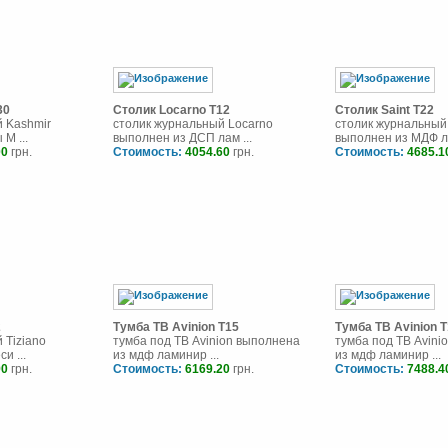
30
Столик Locarno T12
Столик Saint T22
 Kashmir
столик журнальный Locarno
столик журнальный 
М ...
выполнен из ДСП лам ...
выполнен из МДФ ла
00
грн.
Стоимость:
4054.60
грн.
Стоимость:
4685.1
2
Тумба ТВ Avinion T15
Тумба ТВ Avinion 
 Tiziano
тумба под ТВ Avinion выполнена
тумба под ТВ Avini
и ...
из мдф ламинир ...
из мдф ламинир ...
90
грн.
Стоимость:
6169.20
грн.
Стоимость:
7488.4