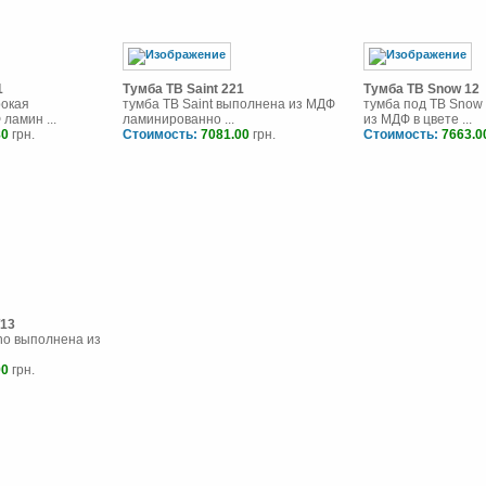
1
Тумба ТВ Saint 221
Тумба ТВ Snow 12
рокая
тумба ТВ Saint выполнена из МДФ
тумба под ТВ Snow
ламин ...
ламинированно ...
из МДФ в цвете ...
80
грн.
Стоимость:
7081.00
грн.
Стоимость:
7663.0
T13
ano выполнена из
90
грн.