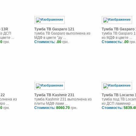
 13R
Тумба ТВ Gasparo 121
Тумба ТВ Gasparo 
из ДСП
тумба ТВ Gasparo выполнена из
тумба ТВ Gasparo 
вете ...
МДФ в цвете "ду ...
из МДФ в цвете ...
60
грн.
Стоимость:
.00
грн.
Стоимость:
.00
грн.
 22
Тумба ТВ Kashmir 231
Тумба ТВ Locarno 
олнена из
тумба Kashmir 231 выполнена из
тумба под ТВ Loca
о ...
плиты МДФ лами ...
из ДСП ламинир ...
00
грн.
Стоимость:
8060.70
грн.
Стоимость:
5839.4