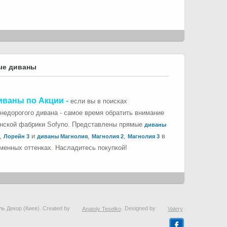
ые диваны
иваны по Акции
-
если вы в поисках
 недорогого дивана - самое время обратить внимание
инской фабрики Sofyno. Представлены прямые
диваны
,
и
,
,
в
Лорейн 3
диваны Магнолия
Магнолия 2
Магнолия 3
менных оттенках. Насладитесь покупкой!
ль Декор (Киев). Created by
Anatoly Teselko
. Designed by
Valery
.