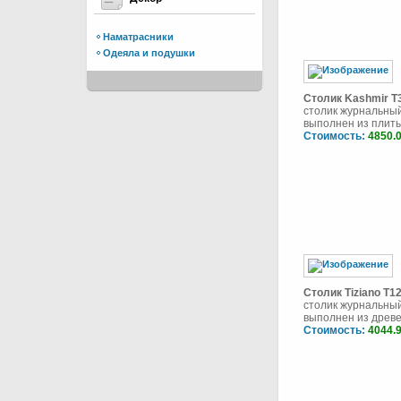
Наматрасники
Одеяла и подушки
Столик Kashmir T
столик журнальный
выполнен из плиты 
Стоимость:
4850.
Столик Tiziano T1
столик журнальный
выполнен из древес
Стоимость:
4044.