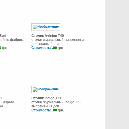
Surf
Столик Avinion T40
rfinio фабрика
столик журнальный выполнен из
древесины (ноги ...
0
грн.
Стоимость:
.00
грн.
0
Столик Indigo T21
 Gasparo
столик журнальный Indigo T21
 ...
выполнен из дсп ...
Стоимость:
.00
грн.