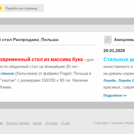
1
Перейти на страницу
 стол Распродажа_Польша
Акицонн
20.01.2020
овременный стол из массива бука -
Стильные д
для
сти обеденный стол на ближайшие 20 лет -
качественного и
(Хельсинки) от фабрики Paged, Польша в
на диваны укра
 Helsinki
"каштан" с размерами 150/200 х 80 см. Наличие
,
Лорейн
Лорейн 2
 Киеве.
красивых, совре
Подробнее >>
ли
Каталог декора
Акции
Отзывы
О нас
Copyright © магазин Мебе