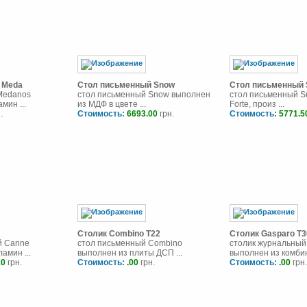
 Meda
Стол письменный Snow
Стол письменный 
Medanos
стол письменный Snow выполнен
стол письменный Su
мин ...
из МДФ в цвете ...
Forte, произ ...
.
Стоимость:
6693.00
грн.
Стоимость:
5771.5
Столик Combino T22
Столик Gasparo T3
й Canne
стол письменный Combino
столик журнальный
амин ...
выполнен из плиты ДСП ...
выполнен из комбина
10
грн.
Стоимость:
.00
грн.
Стоимость:
.00
грн.