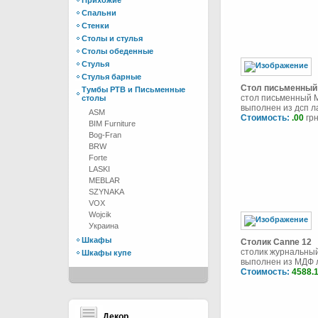
Прихожие
Спальни
Стенки
Столы и стулья
Столы обеденные
Стулья
Стулья барные
Стол письменный
Тумбы РТВ и Письменные
стол письменный 
столы
выполнен из дсп ла
ASM
Стоимость:
.00
грн
BIM Furniture
Bog-Fran
BRW
Forte
LASKI
MEBLAR
SZYNAKA
VOX
Wojcik
Украина
Шкафы
Столик Canne 12
столик журнальны
Шкафы купе
выполнен из МДФ л
Стоимость:
4588.
Декор