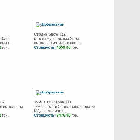
Столик Snow T22
Saint
столик журнальный Snow
мин ...
выполнен из МДФ в цвет ...
0
грн.
Стоимость:
4559.00
грн.
T16
Тумба ТВ Canne 131
on выполнена
тумба под тв Canne выполнена из
МДФ ламиниров ...
0
грн.
Стоимость:
9476.90
грн.