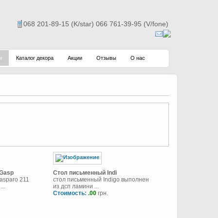
068 201-89-15 (K/star) 066 761-39-95 (V/fone)
и
Каталог декора
Акции
Отзывы
О нас
Gasp
Стол письменный Indi
asparo 211
стол письменный Indigo выполнен
..
из дсп ламини ...
Стоимость:
.00
грн.