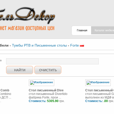
Главная
Каталог мебел
ебели
-
Тумбы РТВ и Письменные столы
-
Forte
ю
 Comb
Стол письменный Dive
Стол письменный 
Combino
стол письменный Divertido
стол письменный G
 ДСП ...
фабрика Forte, прои ...
выполнен из МДФ в .
.
Стоимость:
5305.90
грн.
Стоимость:
.00
грн.