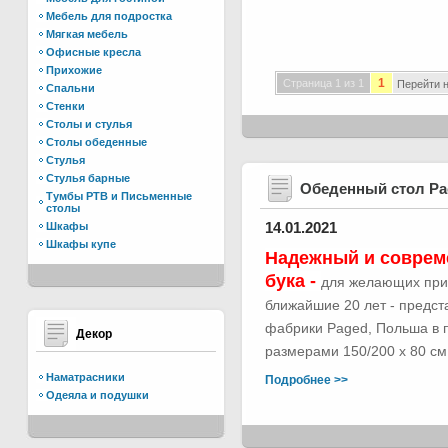
Мебель для подростка
Мягкая мебель
Офисные кресла
Прихожие
1
Страница 1 из 1
Перейти н
Спальни
Стенки
Столы и стулья
Столы обеденные
Стулья
Стулья барные
Обеденный стол Р
Тумбы РТВ и Письменные
столы
14.01.2021
Шкафы
Шкафы купе
Надежный и соврем
бука -
для желающих при
ближайшие 20 лет - предс
фабрики Paged, Польша в п
Декор
размерами 150/200 х 80 см.
Наматрасники
Подробнее >>
Одеяла и подушки