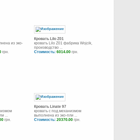
Кровать Lilo Z01
лнена из эко-
кровать Lilo Z01 фабрика Wojcik,
производство ...
0
грн.
Стоимость:
6014.00
грн.
Кровать Linate 97
анизмом
кровать с под.механизмом
и ...
выполнена из эко-пли ...
00
грн.
Стоимость:
20370.00
грн.