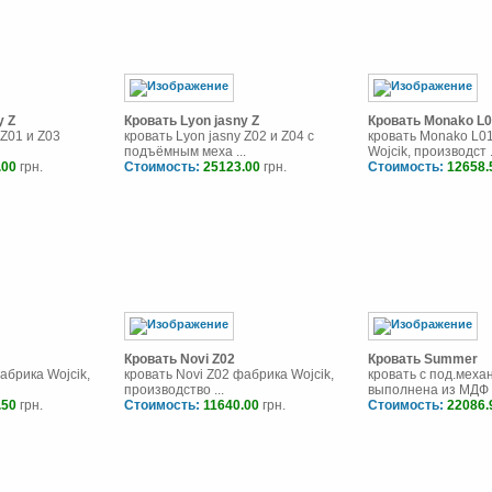
y Z
Кровать Lyon jasny Z
Кровать Monako L
 Z01 и Z03
кровать Lyon jasny Z02 и Z04 с
кровать Monako L0
подъёмным меха ...
Wojcik, производст .
.00
грн.
Стоимость:
25123.00
грн.
Стоимость:
12658.
Кровать Novi Z02
Кровать Summer
абрика Wojcik,
кровать Novi Z02 фабрика Wojcik,
кровать с под.мех
производство ...
выполнена из МДФ л
.50
грн.
Стоимость:
11640.00
грн.
Стоимость:
22086.