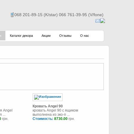
068 201-89-15 (K/star) 066 761-39-95 (V/fone)
и
Каталог декора
Акции
Отзывы
О нас
Кровать Angel 90
я Angel
кровать Angel 90 с ящиком
 ...
выполнена из эко-п ...
0
грн.
Стоимость:
8730.00
грн.