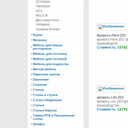
SZYNAKA
TARANKO
VOX
WOJCIK
Двухъярустные
УКРАИНА
Украина-Италия
Кухни
Кровать Flexi Z01
кровать Flexi Z01 
Матрасы
производств ...
Мебель для баров,
Стоимость:
15762
ресторанов
Мебель для гостиниц
Мебель для гостиной
Мебель для подростка
Мягкая мебель
Офисные кресла
Прихожие
Спальни
Стенки
Столы и стулья
кровать Lilo Z03
Столы обеденные
кровать Lilo Z03 ф
Стулья
производство ...
Стоимость:
12755
Стулья барные
Тумбы РТВ и Письменные
столы
Шкафы