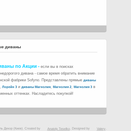
ые диваны
иваны по Акции
-
если вы в поисках
 недорогого дивана - самое время обратить внимание
инской фабрики Sofyno. Представлены прямые
диваны
,
и
,
,
в
Лорейн 3
диваны Магнолия
Магнолия 2
Магнолия 3
менных оттенках. Насладитесь покупкой!
ль Декор (Киев). Created by
Anatoly Teselko
. Designed by
Valery
.