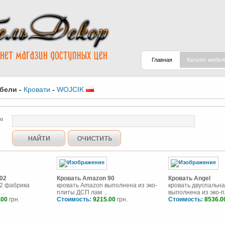
Главная
Каталог мебел
ебели
-
Кровати
-
WOJCIK
ю
02
Кровать Amazon 90
Кровать Angel
02 фабрика
кровать Amazon выполнена из эко-
кровать двуспальна
...
плиты ДСП лам ...
выполнена из эко-пл
.00
грн.
Стоимость:
9215.00
грн.
Стоимость:
8536.0