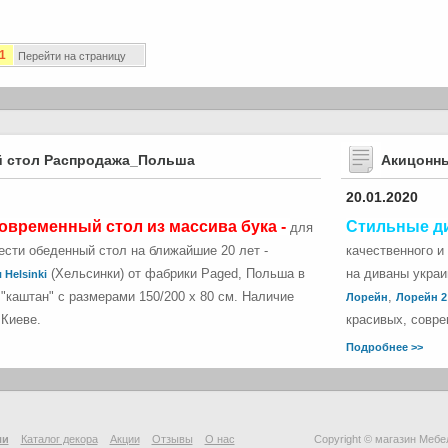
1
Перейти на страницу
 стол Распродажа_Польша
Акицонн
20.01.2020
овременный стол из массива бука -
Стильные д
для
сти обеденный стол на ближайшие 20 лет -
качественного и
(Хельсинки) от фабрики Paged, Польша в
на диваны укра
 Helsinki
"каштан" с размерами 150/200 х 80 см. Наличие
,
Лорейн
Лорейн 2
 Киеве.
красивых, совре
Подробнее >>
ли
Каталог декора
Акции
Отзывы
О нас
Copyright © магазин Мебе