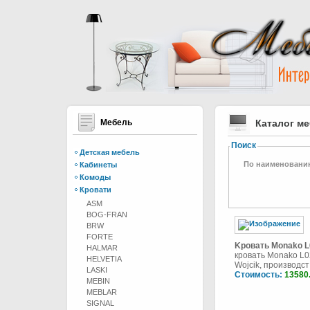
Мебель
Каталог м
Поиск
Детская мебель
По наименовани
Кабинеты
Комоды
Кровати
ASM
BOG-FRAN
BRW
FORTE
Kровать Monako L
HALMAR
кровать Monako L
HELVETIA
Wojcik, производст 
LASKI
Стоимость:
13580
MEBIN
MEBLAR
SIGNAL