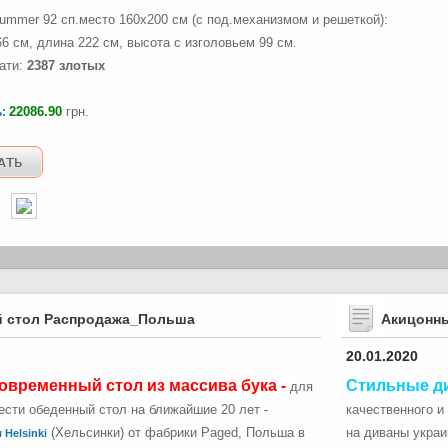
ummer 92 сп.место 160х200 см (с под.механизмом и решеткой):
6 см, длина 222 см, высота с изголовьем 99 см.
ати:
2387 злотых
22086.90
грн.
ь:
 стол Распродажа_Польша
Акицонн
20.01.2020
овременный стол из массива бука -
Стильные д
для
сти обеденный стол на ближайшие 20 лет -
качественного и
(Хельсинки) от фабрики Paged, Польша в
на диваны укра
 Helsinki