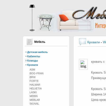
Мебель
Кровати
-
W
Детская мебель
Кабинеты
Комоды
кровать с
Кровати
ASM
Кровать S
BOG-FRAN
BRW
Преимущес
FORTE
HALMAR
HELVETIA
Кровать S
LASKI
Ширина 14
MEBIN
Цена кров
MEBLAR
SIGNAL