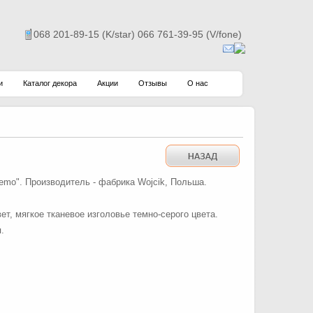
068 201-89-15 (K/star) 066 761-39-95 (V/fone)
и
Каталог декора
Акции
Отзывы
О нас
emo". Производитель - фабрика Wojcik, Польша.
т, мягкое тканевое изголовье темно-серого цвета.
.