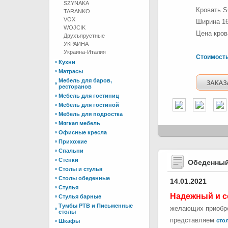
SZYNAKA
Кровать S
TARANKO
VOX
Ширина 16
WOJCIK
Цена кров
Двухъярустные
УКРАИНА
Украина-Италия
Стоимост
Кухни
Матрасы
Мебель для баров,
ресторанов
Мебель для гостиниц
Мебель для гостиной
Мебель для подростка
Мягкая мебель
Офисные кресла
Прихожие
Спальни
Стенки
Обеденный
Столы и стулья
Столы обеденные
14.01.2021
Стулья
Надежный и с
Стулья барные
Тумбы РТВ и Письменные
желающих приобре
столы
представляем
стол
Шкафы