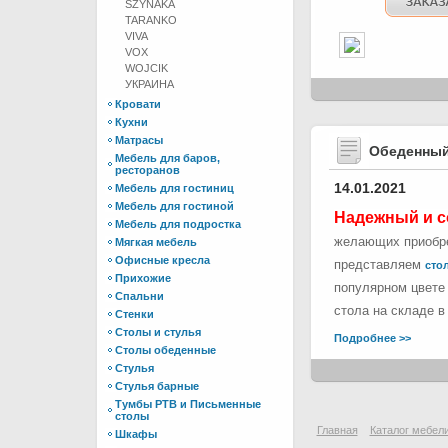
SZYNAKA
TARANKO
VIVA
VOX
WOJCIK
УКРАИНА
Кровати
Кухни
Матрасы
Обеденный
Мебель для баров,
ресторанов
14.01.2021
Мебель для гостиниц
Мебель для гостиной
Надежный и с
Мебель для подростка
желающих приобре
Мягкая мебель
Офисные кресла
представляем
стол
Прихожие
популярном цвете 
Спальни
стола на складе в
Стенки
Столы и стулья
Подробнее >>
Столы обеденные
Стулья
Стулья барные
Тумбы РТВ и Письменные
столы
Главная
Каталог мебел
Шкафы