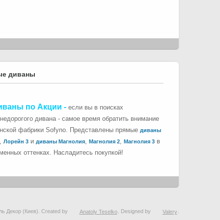
ые диваны
иваны по Акции
-
если вы в поисках
 недорогого дивана - самое время обратить внимание
инской фабрики Sofyno. Представлены прямые
диваны
,
и
,
,
в
Лорейн 3
диваны Магнолия
Магнолия 2
Магнолия 3
менных оттенках. Насладитесь покупкой!
ль Декор (Киев). Created by
Anatoly Teselko
. Designed by
Valery
.