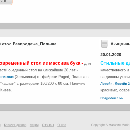
 стол Распродажа_Польша
Акицонн
20.01.2020
овременный стол из массива бука -
Стильные д
для
сти обеденный стол на ближайшие 20 лет -
качественного и
(Хельсинки) от фабрики Paged, Польша в
на диваны укра
 Helsinki
"каштан" с размерами 150/200 х 80 см. Наличие
,
Лорейн
Лорейн 2
 Киеве.
красивых, совре
Подробнее >>
и
Каталог декора
Акции
Отзывы
О нас
Copyright © магазин Мебе