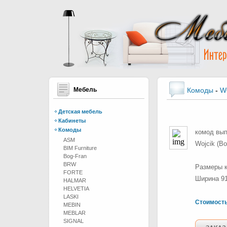
Мебель
Комоды
-
W
Детская мебель
Кабинеты
Комоды
комод вып
ASM
Wojcik (В
BIM Furniture
Bog-Fran
BRW
Размеры 
FORTE
Ширина 91
HALMAR
HELVETIA
LASKI
Стоимост
MEBIN
MEBLAR
SIGNAL