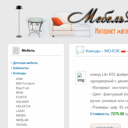
Мебель
Комоды
-
WOJCIK
Детская мебель
Кабинеты
Комоды
комод Lilo K01 фабри
ASM
однодверный с двумя
BIM Furniture
- Материал: эко-пли
Bog-Fran
BRW
- Цвет: фактурный (п
FORTE
ручки: розовые или с
HALMAR
HELVETIA
- Размеры: шир. 91 см
LASKI
7275.00
гр
Стоимость:
MEBIN
MEBLAR
SIGNAL