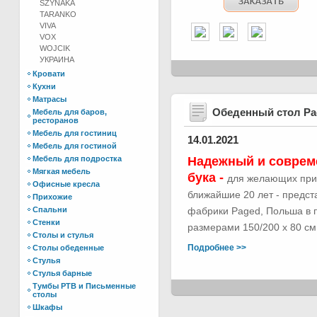
SZYNAKA
TARANKO
VIVA
VOX
WOJCIK
УКРАИНА
Кровати
Кухни
Матрасы
Обеденный стол Р
Мебель для баров,
ресторанов
Мебель для гостиниц
14.01.2021
Мебель для гостиной
Мебель для подростка
Надежный и соврем
Мягкая мебель
бука -
для желающих при
Офисные кресла
ближайшие 20 лет - предс
Прихожие
Спальни
фабрики Paged, Польша в п
Стенки
размерами 150/200 х 80 см.
Столы и стулья
Подробнее >>
Столы обеденные
Стулья
Стулья барные
Тумбы РТВ и Письменные
столы
Шкафы