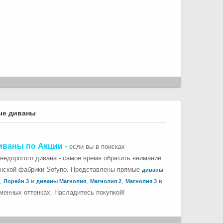
ые диваны
иваны по Акции
-
если вы в поисках
 недорогого дивана - самое время обратить внимание
инской фабрики Sofyno. Представлены прямые
диваны
,
и
,
,
в
Лорейн 3
диваны Магнолия
Магнолия 2
Магнолия 3
менных оттенках. Насладитесь покупкой!