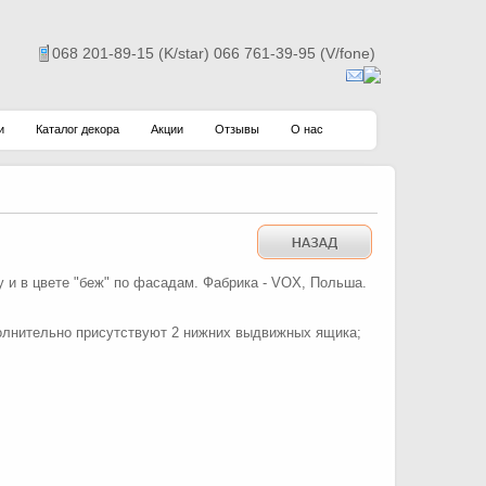
068 201-89-15 (K/star) 066 761-39-95 (V/fone)
и
Каталог декора
Акции
Отзывы
О нас
 и в цвете "беж" по фасадам. Фабрика - VOX, Польша.
ополнительно присутствуют 2 нижних выдвижных ящика;