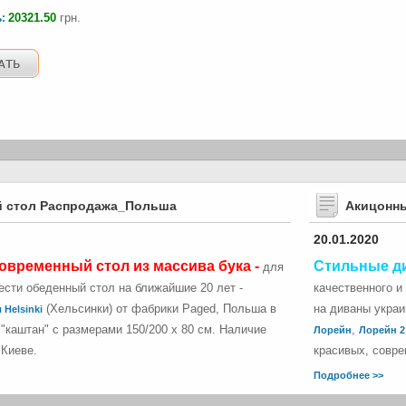
20321.50
грн.
ь:
 стол Распродажа_Польша
Акицонн
20.01.2020
овременный стол из массива бука -
Стильные д
для
сти обеденный стол на ближайшие 20 лет -
качественного и
(Хельсинки) от фабрики Paged, Польша в
на диваны укра
 Helsinki
"каштан" с размерами 150/200 х 80 см. Наличие
,
Лорейн
Лорейн 2
 Киеве.
красивых, совре
Подробнее >>