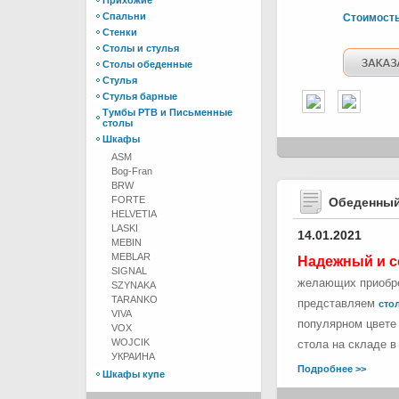
Прихожие
Спальни
Стоимост
Стенки
Столы и стулья
Столы обеденные
Стулья
Стулья барные
Тумбы РТВ и Письменные
столы
Шкафы
ASM
Bog-Fran
BRW
FORTE
Обеденный
HELVETIA
LASKI
14.01.2021
MEBIN
MEBLAR
Надежный и с
SIGNAL
желающих приобре
SZYNAKA
TARANKO
представляем
стол
VIVA
популярном цвете 
VOX
WOJCIK
стола на складе в
УКРАИНА
Подробнее >>
Шкафы купе