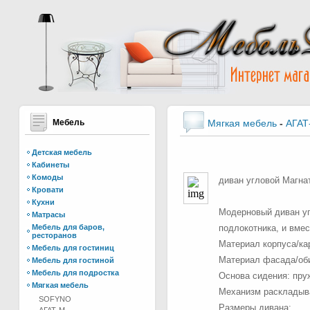
Мебель
Мягкая мебель
-
АГАТ
Детская мебель
Кабинеты
Комоды
диван угловой Магна
Кровати
Кухни
Модерновый диван уг
Матрасы
Мебель для баров,
подлокотника, и вмес
ресторанов
Материал корпуса/ка
Мебель для гостиниц
Материал фасада/обив
Мебель для гостиной
Мебель для подростка
Основа сидения: пру
Мягкая мебель
Механизм раскладыва
SOFYNO
Размеры дивана: