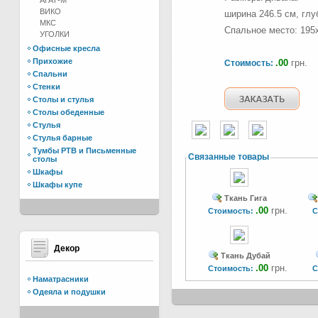
АГАТ-М
ВИКО
ширина 246.5 см, глу
МКС
Спальное место: 195
УГОЛКИ
Офисные кресла
Прихожие
.00
грн.
Стоимость:
Спальни
Стенки
Столы и стулья
Столы обеденные
Стулья
Стулья барные
Тумбы РТВ и Письменные
Связанные товары
столы
Шкафы
Шкафы купе
Ткань Гига
.00
грн.
Стоимость:
С
Декор
Ткань Дубай
.00
грн.
Стоимость:
С
Наматрасники
Одеяла и подушки