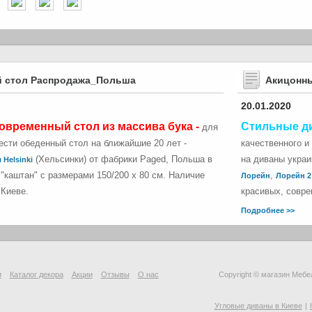
 стол Распродажа_Польша
Акицонн
20.01.2020
овременный стол из массива бука -
Стильные д
для
сти обеденный стол на ближайшие 20 лет -
качественного и
(Хельсинки) от фабрики Paged, Польша в
на диваны укра
 Helsinki
"каштан" с размерами 150/200 х 80 см. Наличие
,
Лорейн
Лорейн 2
 Киеве.
красивых, совре
Подробнее >>
и
Каталог декора
Акции
Отзывы
О нас
Copyright © магазин Мебе
Угловые диваны в Киеве
|