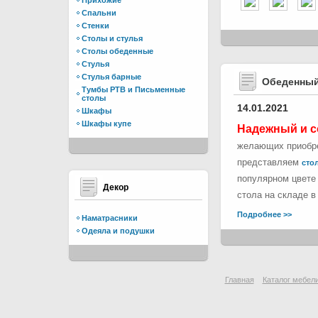
Прихожие
Спальни
Стенки
Столы и стулья
Столы обеденные
Стулья
Стулья барные
Обеденный
Тумбы РТВ и Письменные
столы
14.01.2021
Шкафы
Шкафы купе
Надежный и с
желающих приобре
представляем
стол
популярном цвете 
Декор
стола на складе в
Подробнее >>
Наматрасники
Одеяла и подушки
Главная
Каталог мебел