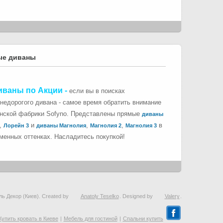
ые диваны
иваны по Акции
-
если вы в поисках
 недорогого дивана - самое время обратить внимание
инской фабрики Sofyno. Представлены прямые
диваны
,
и
,
,
в
Лорейн 3
диваны Магнолия
Магнолия 2
Магнолия 3
менных оттенках. Насладитесь покупкой!
ль Декор (Киев). Created by
Anatoly Teselko
. Designed by
Valery
.
Купить кровать в Киеве
|
Мебель для гостиной
|
Спальни купить