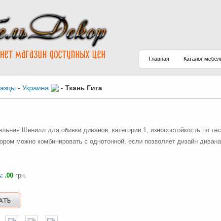
Главная
Каталог мебел
разцы
-
Украина
-
Ткань Гига
ельная Шенилл для обивки диванов, категории 1, износостойкость по тесту
зором можно комбинировать с однотонной, если позволяет дизайн дивана
.00
грн.
ь: