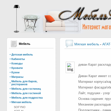
Мебель
Мягкая мебель
-
АГАТ
Детская мебель
Кабинеты
Комоды
диван Карат расклад
Кровати
Кухни
Диван Карат имеет с
Матрасы
Мебель для баров,
Материал корпуса/ка
ресторанов
Материал фасада/обив
Мебель для гостиниц
Лайт, подушки - узор
Мебель для гостиной
Мебель для подростка
Основа сидения: пру
Мягкая мебель
Механизм раскладыва
SOFYNO
Подлокотники - ламин