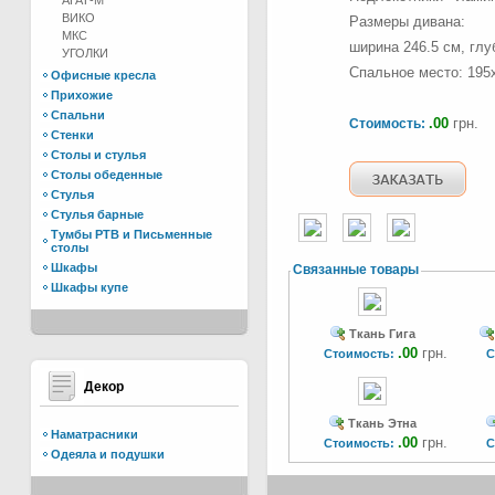
АГАТ-М
ВИКО
Размеры дивана:
МКС
ширина 246.5 см, глу
УГОЛКИ
Спальное место: 195
Офисные кресла
Прихожие
Спальни
.00
грн.
Стоимость:
Стенки
Столы и стулья
Столы обеденные
Стулья
Стулья барные
Тумбы РТВ и Письменные
столы
Шкафы
Связанные товары
Шкафы купе
Ткань Гига
.00
грн.
Стоимость:
С
Декор
Ткань Этна
Наматрасники
.00
грн.
Стоимость:
С
Одеяла и подушки