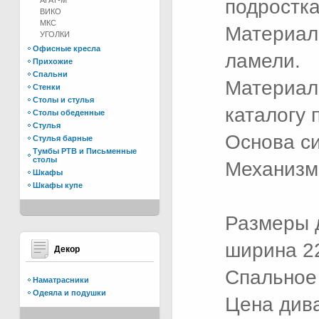
АГАТ-М
подростка
ВИКО
МКС
Материал 
УГОЛКИ
Офисные кресла
ламели.
Прихожие
Спальни
Материал 
Стенки
Столы и стулья
каталогу 
Столы обеденные
Стулья
Основа си
Стулья барные
Тумбы РТВ и Письменные
столы
Механизм
Шкафы
Шкафы купе
Размеры 
ширина 22
Декор
Спальное 
Наматрасники
Одеяла и подушки
Цена дива