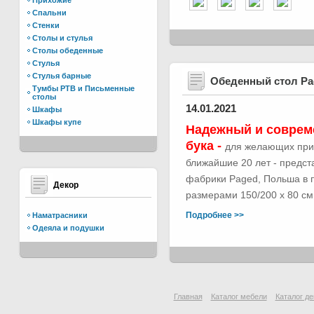
Прихожие
Спальни
Стенки
Столы и стулья
Столы обеденные
Стулья
Стулья барные
Обеденный стол Р
Тумбы РТВ и Письменные
столы
14.01.2021
Шкафы
Шкафы купе
Надежный и соврем
бука -
для желающих при
ближайшие 20 лет - предс
фабрики Paged, Польша в п
Декор
размерами 150/200 х 80 см.
Подробнее >>
Наматрасники
Одеяла и подушки
Главная
Каталог мебели
Каталог де