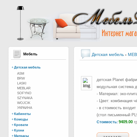
Мебель
Детская мебель
-
MEB
Детская мебель
ASM
BRW
детская Planet фабри
LASKI
модульная система д
MEBLAR
SOFYNO
- Материал: эко-пли
SZYNAKA
- Цвет: комбинация 
WOJCIK
- в стоимость входит
УКРАИНА
Кабинеты
(стол письменный PL
Комоды
9409.00
гр
Стоимость:
Кровати
Кухни
Матрасы