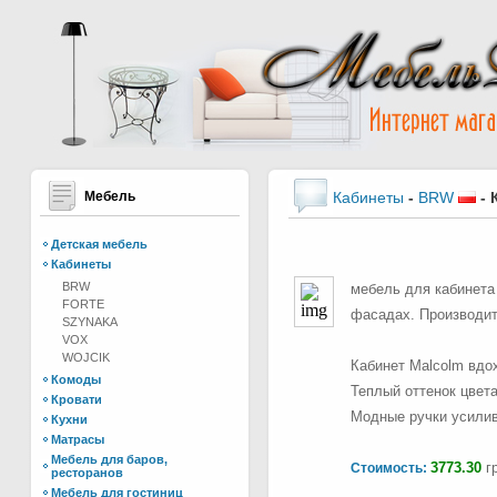
Мебель
Кабинеты
-
BRW
-
Детская мебель
Кабинеты
BRW
мебель для кабинета
FORTE
фасадах. Производит
SZYNAKA
VOX
WOJCIK
Кабинет Malcolm вдо
Комоды
Теплый оттенок цвет
Кровати
Модные ручки усилив
Кухни
Матрасы
Мебель для баров,
3773.30
гр
Стоимость:
ресторанов
Мебель для гостиниц