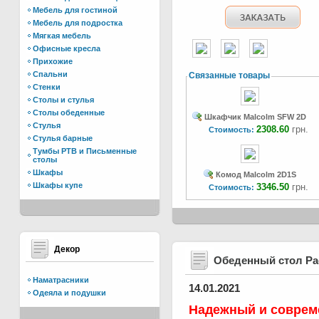
Мебель для гостиной
Мебель для подростка
Мягкая мебель
Офисные кресла
Прихожие
Спальни
Связанные товары
Стенки
Столы и стулья
Столы обеденные
Шкафчик Malcolm SFW 2D
Стулья
2308.60
грн.
Стоимость:
Стулья барные
Тумбы РТВ и Письменные
столы
Шкафы
Комод Malcolm 2D1S
Шкафы купе
3346.50
грн.
Стоимость:
Декор
Обеденный стол Р
Наматрасники
14.01.2021
Одеяла и подушки
Надежный и соврем