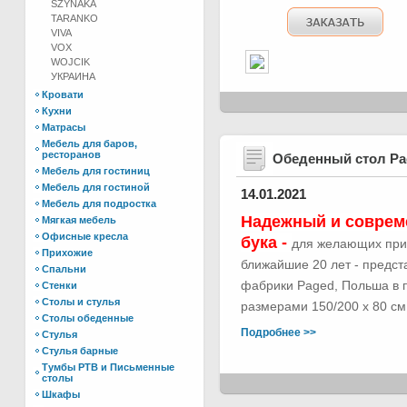
SZYNAKA
TARANKO
VIVA
VOX
WOJCIK
УКРАИНА
Кровати
Кухни
Матрасы
Мебель для баров,
ресторанов
Обеденный стол Р
Мебель для гостиниц
Мебель для гостиной
14.01.2021
Мебель для подростка
Надежный и соврем
Мягкая мебель
Офисные кресла
бука -
для желающих при
Прихожие
ближайшие 20 лет - предс
Спальни
фабрики Paged, Польша в п
Стенки
Столы и стулья
размерами 150/200 х 80 см.
Столы обеденные
Подробнее >>
Стулья
Стулья барные
Тумбы РТВ и Письменные
столы
Шкафы