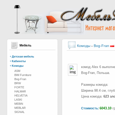
Мебель
Комоды
-
Bog-Fran
Детская мебель
Кабинеты
Комоды
комод Alex 6 выполне
ASM
Bog-Fran, Польша.
BIM Furniture
Bog-Fran
BRW
Размеры комода:
FORTE
Ширина 98.4 см, глуб
HALMAR
HELVETIA
Цена комода:
623 зл
LASKI
MEBIN
MEBLAR
6043.10
гр
Стоимость:
SIGNAL