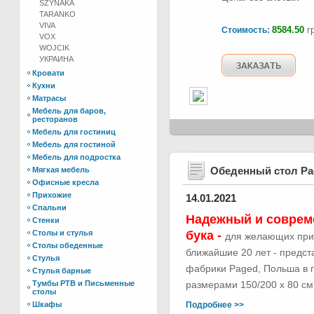
SZYNAKA
TARANKO
VIVA
8584.50
гр
Стоимость:
VOX
WOJCIK
УКРАИНА
Кровати
Кухни
Матрасы
Мебель для баров,
ресторанов
Мебель для гостиниц
Мебель для гостиной
Мебель для подростка
Обеденный стол Р
Мягкая мебель
Офисные кресла
Прихожие
14.01.2021
Спальни
Надежный и соврем
Стенки
Столы и стулья
бука -
для желающих при
Столы обеденные
ближайшие 20 лет - предс
Стулья
фабрики Paged, Польша в п
Стулья барные
Тумбы РТВ и Письменные
размерами 150/200 х 80 см.
столы
Шкафы
Подробнее >>