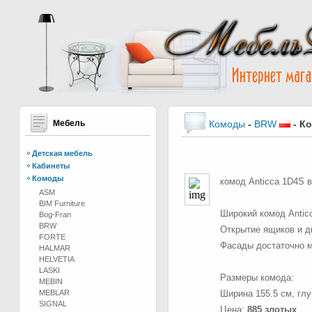
Мебель
Комоды
-
BRW
-
Ко
Детская мебель
Кабинеты
Комоды
комод Anticca 1D4S 
ASM
BIM Furniture
Широкий комод Antic
Bog-Fran
BRW
Открытие ящиков и д
FORTE
Фасады достаточно м
HALMAR
HELVETIA
LASKI
Размеры комода:
MEBIN
MEBLAR
Ширина 155.5 см, глу
SIGNAL
Цена:
885 злотых