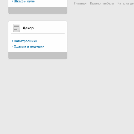
Шкафы купе
Главная
Каталог мебели
Каталог де
Декор
Наматрасники
Одеяла и подушки