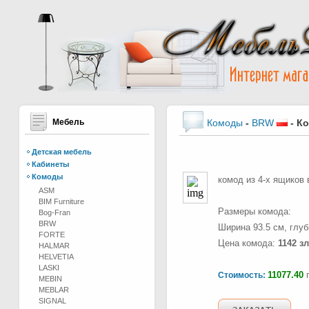
Мебель
Комоды
-
BRW
-
Ко
Детская мебель
Кабинеты
Комоды
комод из 4-х ящиков
ASM
BIM Furniture
Размеры комода:
Bog-Fran
BRW
Ширина 93.5 см, глуб
FORTE
Цена комода:
1142 з
HALMAR
HELVETIA
LASKI
11077.40
г
Стоимость:
MEBIN
MEBLAR
SIGNAL