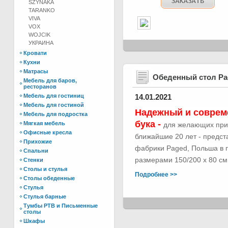
SZYNAKA
TARANKO
VIVA
VOX
WOJCIK
УКРАИНА
Кровати
Кухни
Матрасы
Обеденный стол Р
Мебель для баров,
ресторанов
Мебель для гостиниц
14.01.2021
Мебель для гостиной
Надежный и соврем
Мебель для подростка
бука -
Мягкая мебель
для желающих при
Офисные кресла
ближайшие 20 лет - предс
Прихожие
фабрики Paged, Польша в п
Спальни
размерами 150/200 х 80 см.
Стенки
Столы и стулья
Подробнее >>
Столы обеденные
Стулья
Стулья барные
Тумбы РТВ и Письменные
столы
Шкафы