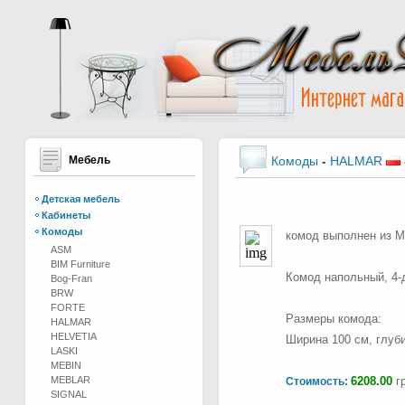
Мебель
Комоды
-
HALMAR
Детская мебель
Кабинеты
Комоды
комод выполнен из МД
ASM
BIM Furniture
Комод напольный, 4-
Bog-Fran
BRW
FORTE
Размеры комода:
HALMAR
HELVETIA
Ширина 100 см, глуби
LASKI
MEBIN
MEBLAR
6208.00
гр
Стоимость:
SIGNAL