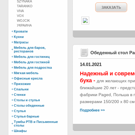
SZYNAKA
TARANKO
VIVA
VOX
WOJCIK
УКРАИНА
Кровати
Кухни
Матрасы
Мебель для баров,
ресторанов
Обеденный стол Р
Мебель для гостиниц
Мебель для гостиной
14.01.2021
Мебель для подростка
Надежный и соврем
Мягкая мебель
Офисные кресла
бука -
для желающих при
Прихожие
ближайшие 20 лет - предс
Спальни
фабрики Paged, Польша в п
Стенки
Столы и стулья
размерами 150/200 х 80 см.
Столы обеденные
Подробнее >>
Стулья
Стулья барные
Тумбы РТВ и Письменные
столы
Шкафы