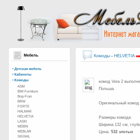
Мебель
Комоды
-
HELVETIA
Детская мебель
Кабинеты
Комоды
комод Vera 2 выполне
ASM
Польша.
BIM Furniture
Bog-Fran
BRW
Оригинальный комод 
FORTE
HALMAR
HELVETIA
Размеры комода:
LASKI
Ширина 132 см, глуби
MEBIN
MEBLAR
Цена:
532 злотых
SIGNAL