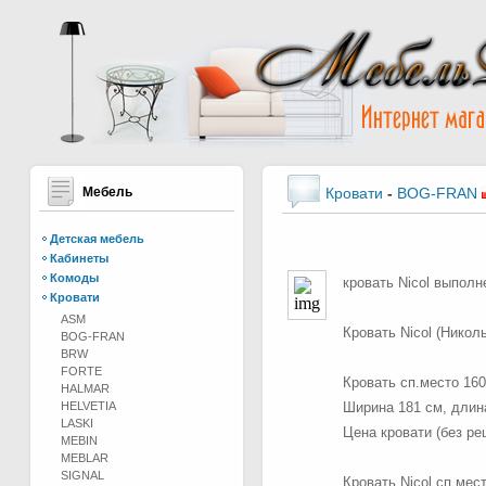
Мебель
Кровати
-
BOG-FRAN
Детская мебель
Кабинеты
Комоды
кровать Nicol выпол
Кровати
ASM
Кровать Nicol (Никол
BOG-FRAN
BRW
FORTE
Кровать сп.место 160
HALMAR
HELVETIA
Ширина 181 см, длина
LASKI
Цена кровати (без ре
MEBIN
MEBLAR
SIGNAL
Кровать Nicol сп.мес