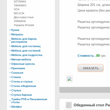
SZYNAKA
Ширина 201 см, длина
TARANKO
VOX
Цена кровати (без ре
WOJCIK
Двухъярустные
УКРАИНА
Решетка ортопедичес
Украина-Италия
Решетка ортопедичес
Кухни
Матрасы
Решетка ортопедичес
Мебель для баров,
ресторанов
Решетка ортопедичес
Мебель для гостиниц
Мебель для гостиной
Мебель для подростка
.00
грн.
Стоимость:
Мягкая мебель
Офисные кресла
Прихожие
Спальни
Стенки
Столы и стулья
Столы обеденные
Стулья
Стулья барные
Тумбы РТВ и Письменные
столы
Обеденный стол Р
Шкафы