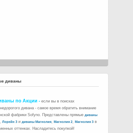
ые диваны
иваны по Акции
-
если вы в поисках
 недорогого дивана - самое время обратить внимание
инской фабрики Sofyno. Представлены прямые
диваны
,
и
,
,
в
Лорейн 3
диваны Магнолия
Магнолия 2
Магнолия 3
менных оттенках. Насладитесь покупкой!