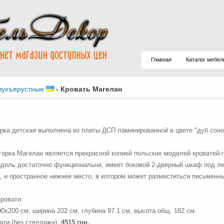
Главная
Каталог мебел
вухъярустные
-
Кровать Магелан
орка детская выполнена из плиты ДСП ламинированной в цвете "дуб соно
 горка Магелан является прекрасной копией польских моделей кроватей-г
дель достаточно функциональна, имеет боковой 2-дверный шкаф под ле
, и пространное нижнее место, в котором может разместиться письменны
ровати:
90х200 см, ширина 202 см, глубина 97.1 см, высота общ. 182 см.
ати (без стеллажа):
4515 грн.