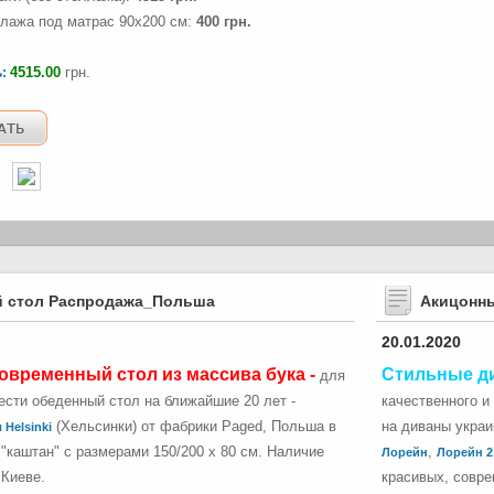
лажа под матрас 90х200 см:
400 грн.
4515.00
грн.
ь:
 стол Распродажа_Польша
Акицонн
20.01.2020
овременный стол из массива бука -
Стильные д
для
сти обеденный стол на ближайшие 20 лет -
качественного и
(Хельсинки) от фабрики Paged, Польша в
на диваны укра
 Helsinki
"каштан" с размерами 150/200 х 80 см. Наличие
,
Лорейн
Лорейн 2
 Киеве.
красивых, совре