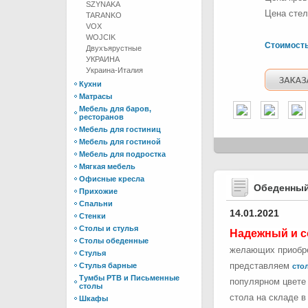
SZYNAKA
Цена стел
TARANKO
VOX
WOJCIK
Стоимост
Двухъярустные
УКРАИНА
Украина-Италия
Кухни
Матрасы
Мебель для баров,
ресторанов
Мебель для гостиниц
Мебель для гостиной
Мебель для подростка
Мягкая мебель
Офисные кресла
Обеденный
Прихожие
Спальни
14.01.2021
Стенки
Столы и стулья
Надежный и с
Столы обеденные
желающих приобре
Стулья
представляем
Стулья барные
стол
Тумбы РТВ и Письменные
популярном цвете 
столы
стола на складе в
Шкафы