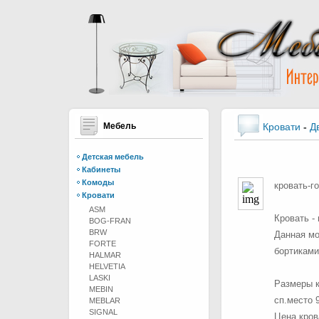
Мебель
Кровати
-
Д
Детская мебель
Кабинеты
Комоды
кровать-г
Кровати
ASM
Кровать -
BOG-FRAN
BRW
Данная мо
FORTE
бортиками
HALMAR
HELVETIA
LASKI
Размеры к
MEBIN
сп.место 
MEBLAR
SIGNAL
Цена кров