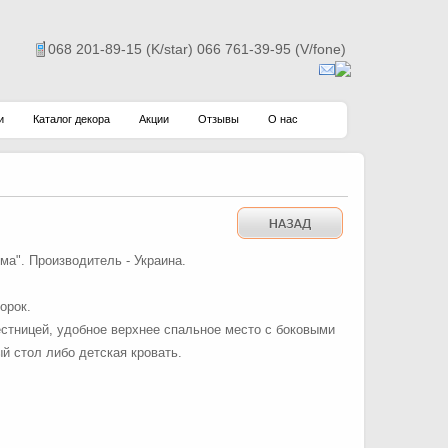
068 201-89-15 (K/star) 066 761-39-95 (V/fone)
и
Каталог декора
Акции
Отзывы
О нас
ма". Производитель - Украина.
орок.
стницей, удобное верхнее спальное место с боковыми
й стол либо детская кровать.