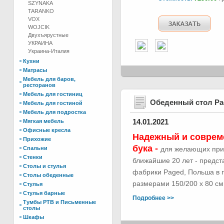
SZYNAKA
TARANKO
VOX
WOJCIK
Двухъярустные
УКРАИНА
Украина-Италия
Кухни
Матрасы
Мебель для баров,
ресторанов
Мебель для гостиниц
Обеденный стол Р
Мебель для гостиной
Мебель для подростка
14.01.2021
Мягкая мебель
Офисные кресла
Надежный и соврем
Прихожие
бука -
Спальни
для желающих при
Стенки
ближайшие 20 лет - предс
Столы и стулья
фабрики Paged, Польша в п
Столы обеденные
размерами 150/200 х 80 см.
Стулья
Стулья барные
Подробнее >>
Тумбы РТВ и Письменные
столы
Шкафы