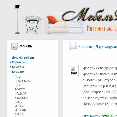
Мебель
Кровати
-
Двухъяруст
Детская мебель
Кабинеты
Комоды
кровать Ясна двухъя
Кровати
кровать выполнена из
ASM
в цвете: бук натурал
BOG-FRAN
BRW
Размеры: шир.80см / 
FORTE
(под матрасс 80х190)
HALMAR
HELVETIA
Комплектуется шухля
LASKI
Цена 2х шухляд: 133
MEBIN
MEBLAR
SIGNAL
7250.00
гр
Стоимость: