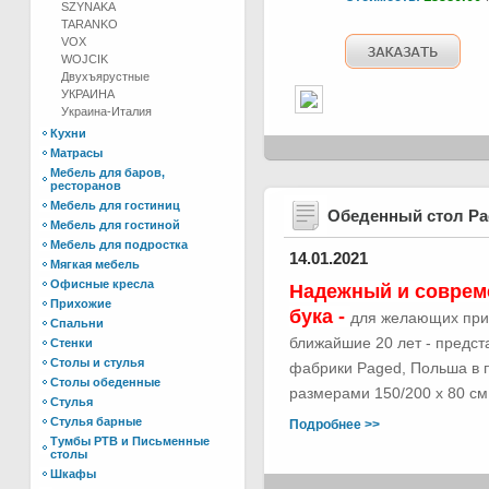
SZYNAKA
TARANKO
VOX
WOJCIK
Двухъярустные
УКРАИНА
Украина-Италия
Кухни
Матрасы
Мебель для баров,
ресторанов
Мебель для гостиниц
Обеденный стол Р
Мебель для гостиной
Мебель для подростка
14.01.2021
Мягкая мебель
Офисные кресла
Надежный и соврем
Прихожие
бука -
для желающих при
Спальни
ближайшие 20 лет - предс
Стенки
Столы и стулья
фабрики Paged, Польша в п
Столы обеденные
размерами 150/200 х 80 см.
Стулья
Стулья барные
Подробнее >>
Тумбы РТВ и Письменные
столы
Шкафы