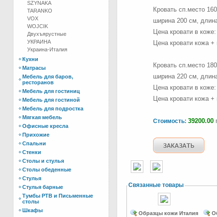
SZYNAKA
Кровать сп.место 160
TARANKO
VOX
ширина 200 см, длина
WOJCIK
Цена кровати в коже
Двухъярустные
УКРАИНА
Цена кровати кожа +
Украина-Италия
Кухни
Кровать сп.место 180
Матрасы
ширина 220 см, длина
Мебель для баров,
ресторанов
Цена кровати в коже
Мебель для гостиниц
Цена кровати кожа +
Мебель для гостиной
Мебель для подростка
Мягкая мебель
39200.00
г
Стоимость:
Офисные кресла
Прихожие
Спальни
Стенки
Столы и стулья
Столы обеденные
Стулья
Связанные товары
Стулья барные
Тумбы РТВ и Письменные
столы
Шкафы
Образцы кожи Италия
О