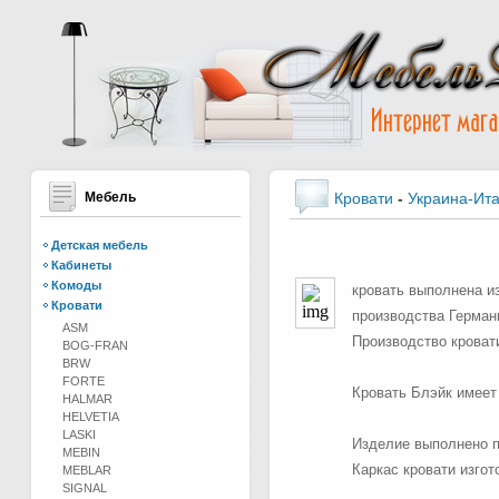
Мебель
Кровати
-
Украина-Ит
Детская мебель
Кабинеты
Комоды
кровать выполнена из
Кровати
производства Германи
ASM
Производство кровати
BOG-FRAN
BRW
FORTE
Кровать Блэйк имеет
HALMAR
HELVETIA
LASKI
Изделие выполнено п
MEBIN
Каркас кровати изгот
MEBLAR
SIGNAL