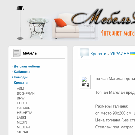
Мебель
Кровати
-
УКРАИНА
Детская мебель
Кабинеты
Комоды
топчан Магелан детс
Кровати
ASM
Топчан Магелан пред
BOG-FRAN
BRW
FORTE
Размеры тапчана:
HALMAR
HELVETIA
сп.место 90х200 см, 
LASKI
Цена топчана (без с
MEBIN
Стеллаж под матрас 
MEBLAR
SIGNAL