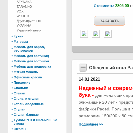
SZYNAKA
2805.00
гр
Стоимость:
TARANKO
VOX
WOJCIK
Двухъярустные
УКРАИНА
Украина-Италия
Кухни
Матрасы
Мебель для баров,
ресторанов
Мебель для гостиниц
Мебель для гостиной
Мебель для подростка
Обеденный стол Р
Мягкая мебель
Офисные кресла
14.01.2021
Прихожие
Надежный и соврем
Спальни
Стенки
бука -
для желающих при
Столы и стулья
ближайшие 20 лет - предс
Столы обеденные
фабрики Paged, Польша в п
Стулья
Стулья барные
размерами 150/200 х 80 см.
Тумбы РТВ и Письменные
столы
Подробнее >>
Шкафы