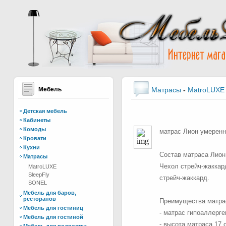
Мебель
Матрасы
-
MatroLUXE
Детская мебель
Кабинеты
Комоды
матрас Лион умеренн
Кровати
Кухни
Состав матраса Лион
Матрасы
Чехол стрейч-жаккар
MatroLUXE
SleepFly
стрейч-жаккард.
SONEL
Мебель для баров,
ресторанов
Преимущества матра
Мебель для гостиниц
- матрас гипоаллерг
Мебель для гостиной
- высота матраса 17 