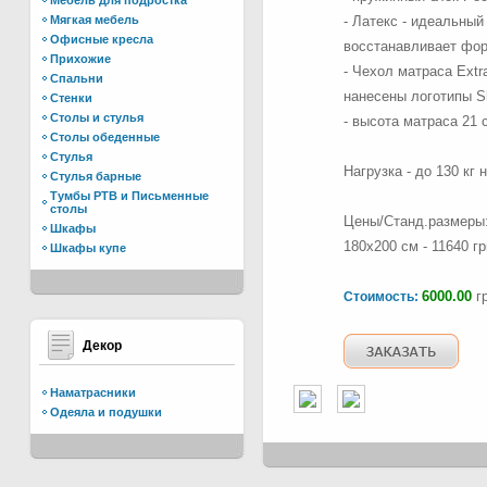
Мебель для подростка
Мягкая мебель
- Латекс - идеальны
Офисные кресла
восстанавливает фор
Прихожие
- Чехол матраса Extr
Спальни
нанесены логотипы Sl
Стенки
Столы и стулья
- высота матраса 21 
Столы обеденные
Стулья
Нагрузка - до 130 кг
Стулья барные
Тумбы РТВ и Письменные
столы
Цены/Станд.размеры: 9
Шкафы
180х200 см - 11640 гр
Шкафы купе
6000.00
гр
Стоимость:
Декор
Наматрасники
Одеяла и подушки