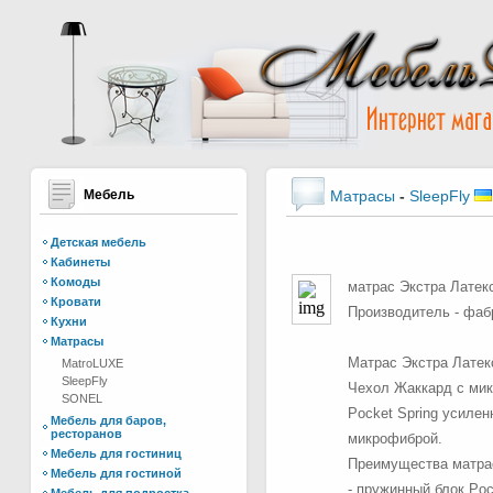
Мебель
Матрасы
-
SleepFly
Детская мебель
Кабинеты
Комоды
матрас Экстра Латек
Кровати
Производитель - фабр
Кухни
Матрасы
Матрас Экстра Латек
MatroLUXE
SleepFly
Чехол Жаккард с мик
SONEL
Pocket Spring усилен
Мебель для баров,
ресторанов
микрофиброй.
Мебель для гостиниц
Преимущества матрас
Мебель для гостиной
- пружинный блок Poc