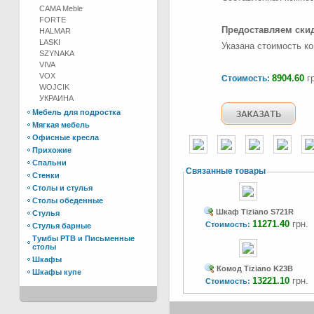
CAMA Meble
FORTE
Предоставляем скидк
HALMAR
LASKI
Указана стоимость ко
SZYNAKA
VIVA
VOX
8904.60
гр
Стоимость:
WOJCIK
УКРАИНА
Мебель для подростка
Мягкая мебель
Офисные кресла
Прихожие
Спальни
Связанные товары
Стенки
Столы и стулья
Столы обеденные
Шкаф Tiziano S721R
Стулья
11271.40
грн.
Стоимость:
Стулья барные
Тумбы РТВ и Письменные
столы
Шкафы
Комод Tiziano K23B
Шкафы купе
13221.10
грн.
Стоимость: