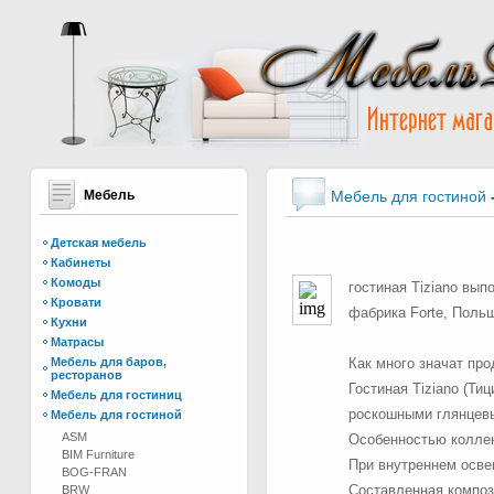
Мебель
Мебель для гостиной
Детская мебель
Кабинеты
Комоды
гостиная Tiziano вып
Кровати
фабрика Forte, Поль
Кухни
Матрасы
Мебель для баров,
Как много значат пр
ресторанов
Гостиная Tiziano (Т
Мебель для гостиниц
роскошными глянцев
Мебель для гостиной
ASM
Особенностью коллек
BIM Furniture
При внутреннем осве
BOG-FRAN
Составленная композ
BRW