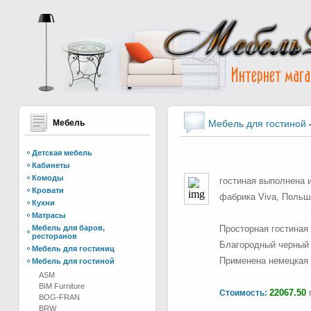
Мебель
Мебель для гостиной
Детская мебель
Кабинеты
Комоды
гостиная выполнена и
Кровати
фабрика Viva, Польш
Кухни
Матрасы
Мебель для баров,
Просторная гостиная
ресторанов
Благородный черный 
Мебель для гостиниц
Применена немецкая 
Мебель для гостиной
ASM
BIM Furniture
22067.50
г
Стоимость:
BOG-FRAN
BRW