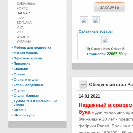
CAMA Meble
FORTE
HALMAR
LASKI
SZYNAKA
VIVA
Связанные товары
VOX
WOJCIK
УКРАИНА
Мебель для подростка
Стенка New Orlean B
Мягкая мебель
22067.50
грн.
Стоимость:
Офисные кресла
Прихожие
Спальни
Стенки
Столы и стулья
Обеденный стол Р
Столы обеденные
Стулья
14.01.2021
Стулья барные
Тумбы РТВ и Письменные
Надежный и соврем
столы
Шкафы
бука -
для желающих при
Шкафы купе
ближайшие 20 лет - предс
фабрики Paged, Польша в п
размерами 150/200 х 80 см.