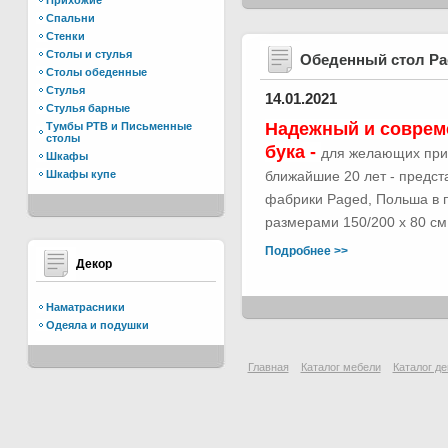
Прихожие
Спальни
Стенки
Столы и стулья
Обеденный стол Р
Столы обеденные
Стулья
14.01.2021
Стулья барные
Надежный и соврем
Тумбы РТВ и Письменные
столы
бука -
для желающих при
Шкафы
Шкафы купе
ближайшие 20 лет - предс
фабрики Paged, Польша в п
размерами 150/200 х 80 см.
Подробнее >>
Декор
Наматрасники
Одеяла и подушки
Главная
Каталог мебели
Каталог де