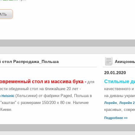
 стол Распродажа_Польша
Акицонн
20.01.2020
овременный стол из массива бука -
Стильные д
для
сти обеденный стол на ближайшие 20 лет -
качественного и
(Хельсинки) от фабрики Paged, Польша в
на диваны укра
 Helsinki
"каштан" с размерами 150/200 х 80 см. Наличие
,
Лорейн
Лорейн 2
 Киеве.
красивых, совре
Подробнее >>