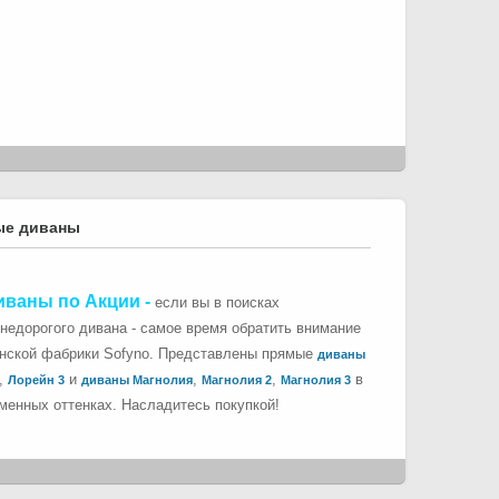
ые диваны
иваны по Акции
-
если вы в поисках
 недорогого дивана - самое время обратить внимание
инской фабрики Sofyno. Представлены прямые
диваны
,
и
,
,
в
Лорейн 3
диваны Магнолия
Магнолия 2
Магнолия 3
менных оттенках. Насладитесь покупкой!