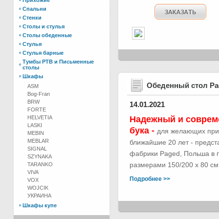
Прихожие
Спальни
Стенки
Столы и стулья
Столы обеденные
Стулья
Стулья барные
Тумбы РТВ и Письменные
столы
Шкафы
Обеденный стол Р
ASM
Bog-Fran
BRW
14.01.2021
FORTE
HELVETIA
Надежный и соврем
LASKI
бука -
для желающих при
MEBIN
MEBLAR
ближайшие 20 лет - предс
SIGNAL
фабрики Paged, Польша в п
SZYNAKA
размерами 150/200 х 80 см.
TARANKO
VIVA
Подробнее >>
VOX
WOJCIK
УКРАИНА
Шкафы купе