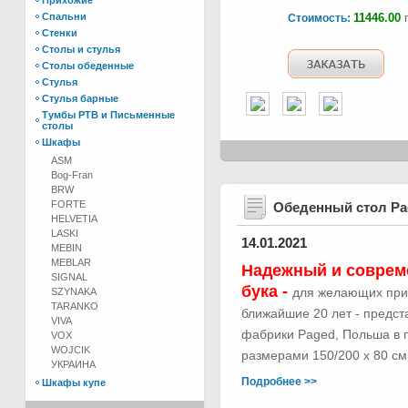
Прихожие
Спальни
11446.00
г
Стоимость:
Стенки
Столы и стулья
Столы обеденные
Стулья
Стулья барные
Тумбы РТВ и Письменные
столы
Шкафы
ASM
Bog-Fran
BRW
FORTE
Обеденный стол Р
HELVETIA
LASKI
14.01.2021
MEBIN
MEBLAR
Надежный и соврем
SIGNAL
бука -
для желающих при
SZYNAKA
TARANKO
ближайшие 20 лет - предс
VIVA
фабрики Paged, Польша в п
VOX
WOJCIK
размерами 150/200 х 80 см.
УКРАИНА
Подробнее >>
Шкафы купе