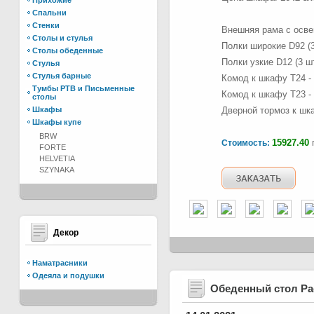
Прихожие
Спальни
Стенки
Внешняя рама с осве
Столы и стулья
Полки широкие D92 (3
Столы обеденные
Полки узкие D12 (3 ш
Стулья
Стулья барные
Комод к шкафу T24 -
Тумбы РТВ и Письменные
Комод к шкафу T23 -
столы
Шкафы
Дверной тормоз к шк
Шкафы купе
BRW
15927.40
г
Стоимость:
FORTE
HELVETIA
SZYNAKA
Декор
Наматрасники
Одеяла и подушки
Обеденный стол Р