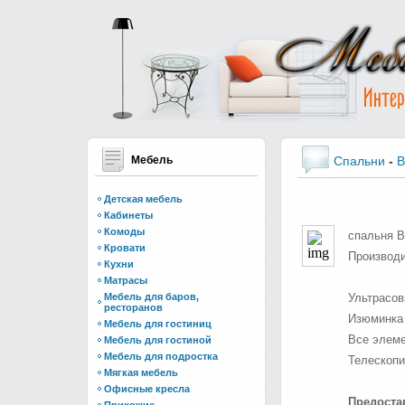
Мебель
Спальни
-
Детская мебель
Кабинеты
Комоды
спальня B
Кровати
Производи
Кухни
Матрасы
Мебель для баров,
Ультрасо
ресторанов
Изюминка 
Мебель для гостиниц
Все элеме
Мебель для гостиной
Мебель для подростка
Телескопи
Мягкая мебель
Офисные кресла
Предоста