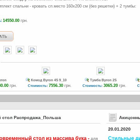
мплект спальни - кровать сп.место 160х200 см (без решетки) + 2 тумбы:
14550.00
грн.
ь:
yron
Комод Byron 4S 9_10
Тумба Byron 2S
30.00
грн.
7556.30
грн.
3065.20
грн.
Стоимость:
Стоимость:
С
 стол Распродажа_Польша
Акицонн
20.01.2020
овременный стол из массива бука -
Стильные д
для