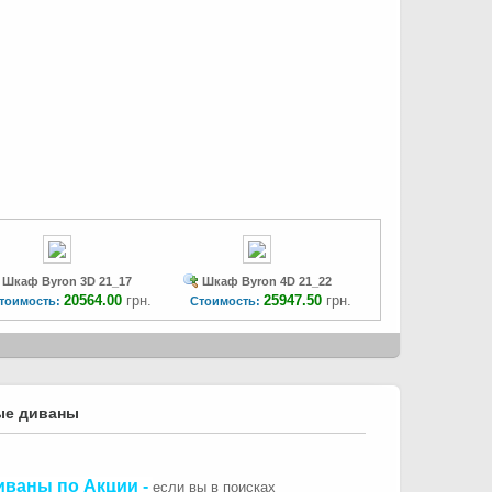
Шкаф Byron 3D 21_17
Шкаф Byron 4D 21_22
20564.00
грн.
25947.50
грн.
тоимость:
Стоимость:
ые диваны
иваны по Акции
-
если вы в поисках