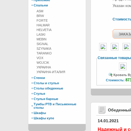
Прихожие
Спальни
Указан ко
ASM
BRW
Стоимост
FORTE
HALMAR
HELVETIA
LASKI
MEBIN
SIGNAL
SZYNAKA
TARANKO
Связанные товары
VOX
WOJCIK
УКРАИНА
УКРАИНА-ИТАЛИЯ
Кровать B
Стенки
87
Стоимость:
Столы и стулья
Столы обеденные
Стулья
Стулья барные
Тумбы РТВ и Письменные
столы
Обеденный
Шкафы
Шкафы купе
14.01.2021
Надежный и с