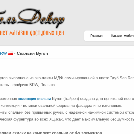
Главная
Каталог мебел
BRW
-
Спальня Byron
yron выполнена из эко-плиты МДФ ламинированной в цвете "дуб San Rem
тель - фабрика ВRW, Польша.
временная
Byron (Байрон) создана для ценителей всего
коллекция спальни
коллекции - вставки овальной формы на фасадах и по изголовью.
нты спальни без привычных ручек, с надежной нажимной системой откр
ческая фурнитура во всех ящиках, что дает максимальную бесшумность
вляем скидку на комплект спальни от 4-х элементов.