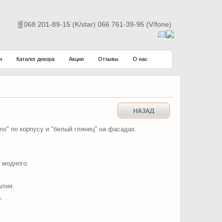
068 201-89-15 (K/star) 066 761-39-95 (V/fone)
и
Каталог декора
Акции
Отзывы
О нас
o" по корпусу и "белый глянец" на фасадах.
 модного.
ытия.
.