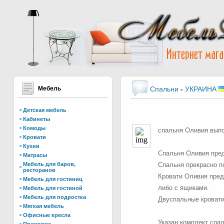
Мебель
Спальни
-
УКРАИНА
Детская мебель
Кабинеты
Комоды
спальня Оливия выпол
Кровати
Кухни
Спальня Оливия пред
Матрасы
Мебель для баров,
Спальня прекрасно п
ресторанов
Кровати Оливия пред
Мебель для гостиниц
либо с ящиками.
Мебель для гостиной
Мебель для подростка
Двуспальные кровати
Мягкая мебель
Офисные кресла
Указан комплект спа