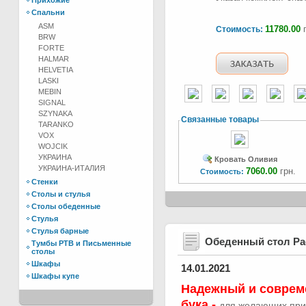
Прихожие
Спальни
ASM
11780.00
г
Стоимость:
BRW
FORTE
HALMAR
HELVETIA
LASKI
MEBIN
SIGNAL
SZYNAKA
Связанные товары
TARANKO
VOX
WOJCIK
УКРАИНА
Кровать Оливия
УКРАИНА-ИТАЛИЯ
7060.00
грн.
Стоимость:
Стенки
Столы и стулья
Столы обеденные
Стулья
Стулья барные
Обеденный стол Р
Тумбы РТВ и Письменные
столы
Шкафы
14.01.2021
Шкафы купе
Надежный и соврем
бука -
для желающих при