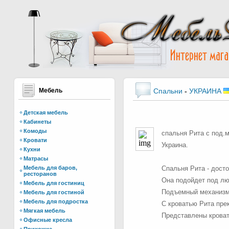
Мебель
Спальни
-
УКРАИНА
Детская мебель
Кабинеты
Комоды
спальня Рита с под.м
Кровати
Украина.
Кухни
Матрасы
Мебель для баров,
Спальня Рита - дост
ресторанов
Она подойдет под лю
Мебель для гостиниц
Подъемный механизм 
Мебель для гостиной
Мебель для подростка
С кроватью Рита пре
Мягкая мебель
Представлены кроват
Офисные кресла