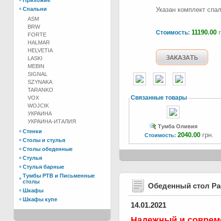
Прихожие
Спальни
Указан комплект спал
ASM
BRW
11190.00
г
Стоимость:
FORTE
HALMAR
HELVETIA
LASKI
MEBIN
SIGNAL
SZYNAKA
TARANKO
Связанные товары
VOX
WOJCIK
УКРАИНА
УКРАИНА-ИТАЛИЯ
Тумба Оливия
Стенки
2040.00
грн.
Стоимость:
Столы и стулья
Столы обеденные
Стулья
Стулья барные
Тумбы РТВ и Письменные
столы
Обеденный стол Р
Шкафы
Шкафы купе
14.01.2021
Надежный и соврем