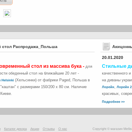
 стол Распродажа_Польша
Акицонн
20.01.2020
овременный стол из массива бука -
Стильные д
для
сти обеденный стол на ближайшие 20 лет -
качественного и
(Хельсинки) от фабрики Paged, Польша в
на диваны укра
 Helsinki
"каштан" с размерами 150/200 х 80 см. Наличие
,
Лорейн
Лорейн 2
 Киеве.
красивых, совре
Подробнее >>
и
Каталог декора
Акции
Отзывы
О нас
Copyright © магазин Мебе