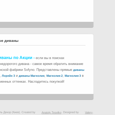
ые диваны
иваны по Акции
-
если вы в поисках
 недорогого дивана - самое время обратить внимание
инской фабрики Sofyno. Представлены прямые
диваны
,
и
,
,
в
Лорейн 3
диваны Магнолия
Магнолия 2
Магнолия 3
менных оттенках. Насладитесь покупкой!
ль Декор (Киев). Created by
Anatoly Teselko
. Designed by
Valery
.