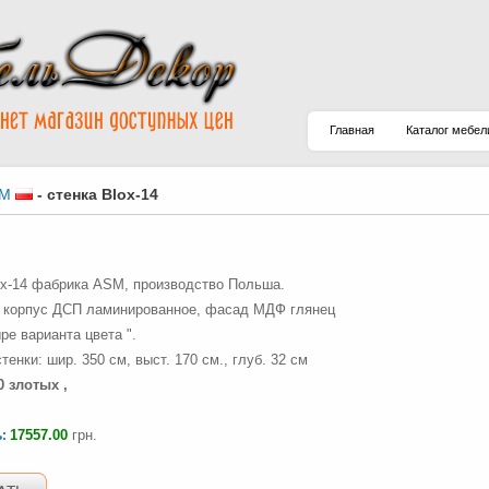
Главная
Каталог мебел
M
-
стенка Blox-14
ox-14 фабрика ASM, производство Польша.
 корпус ДСП ламинированное, фасад МДФ глянец
ре варианта цвета ".
енки: шир. 350 см, выст. 170 см., глуб. 32 см
0 злотых ,
17557.00
грн.
ь: