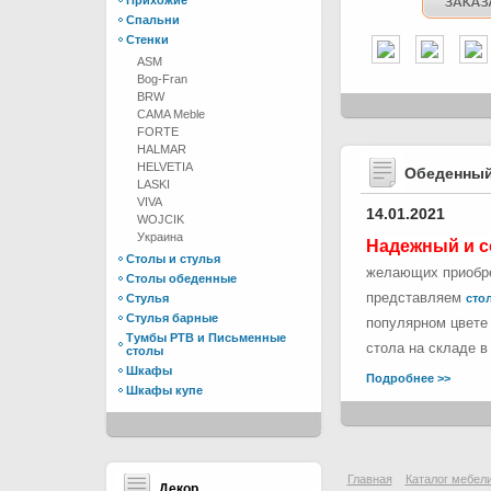
Прихожие
Спальни
Стенки
ASM
Bog-Fran
BRW
CAMA Meble
FORTE
HALMAR
HELVETIA
Обеденный
LASKI
VIVA
14.01.2021
WOJCIK
Украина
Надежный и с
Столы и стулья
желающих приобре
Столы обеденные
представляем
Стулья
стол
Стулья барные
популярном цвете 
Тумбы РТВ и Письменные
стола на складе в
столы
Шкафы
Подробнее >>
Шкафы купе
Главная
Каталог мебел
Декор